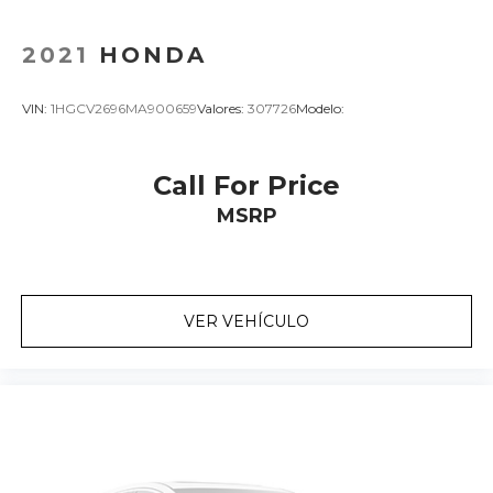
2021
HONDA
VIN:
1HGCV2696MA900659
Valores:
307726
Modelo:
Call For Price
MSRP
VER VEHÍCULO