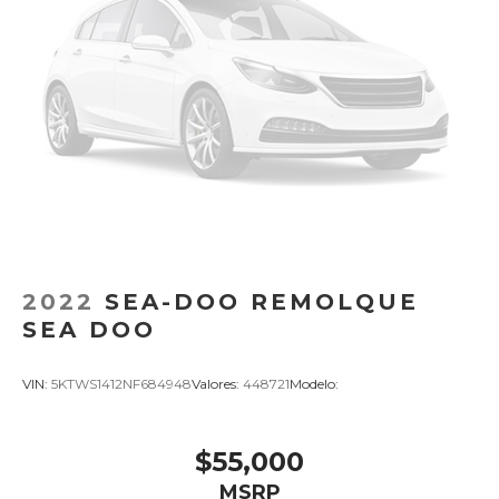
2022
SEA-DOO REMOLQUE
SEA DOO
VIN:
5KTWS1412NF684948
Valores:
448721
Modelo:
$55,000
MSRP