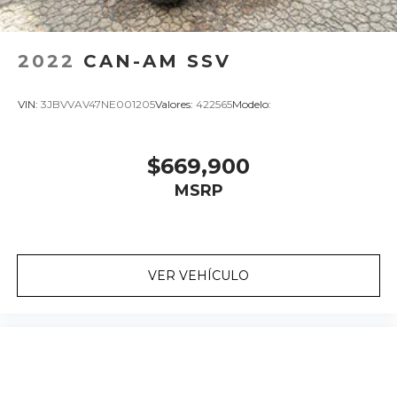
2022
CAN-AM SSV
VIN:
3JBVVAV47NE001205
Valores:
422565
Modelo:
$669,900
MSRP
VER VEHÍCULO