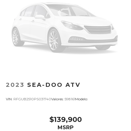
2023
SEA-DOO ATV
VIN:
RFGUB2510PS031740
Valores:
598161
Modelo:
$139,900
MSRP