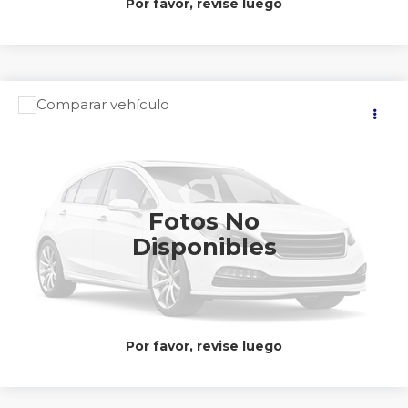
Por favor, revise luego
Comparar vehículo
Precio:
2026
NISSAN
KICKS PLATINUM
$633,900
Nissan Autocom Uruapan
Valores:
599380
CONTACTAR UN ASESOR
Int.
Disponible
Fotos No
Disponibles
CLICK TO CALL
Por favor, revise luego