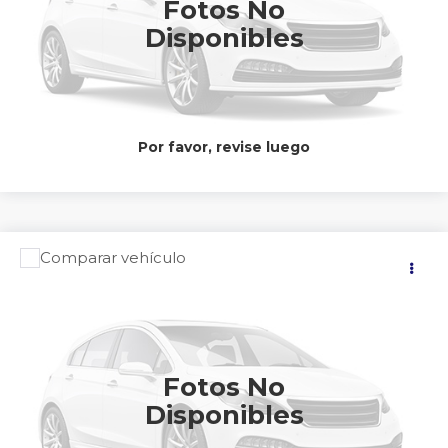
Fotos No
Disponibles
CLICK TO CALL
Por favor, revise luego
Comparar vehículo
Precio:
2026
NISSAN
KICKS PLATINUM
$633,900
Nissan Autocom Querétaro Bernardo Quintana
Valores:
599101
CONTACTAR UN ASESOR
Int.
Disponible
Fotos No
Disponibles
CLICK TO CALL