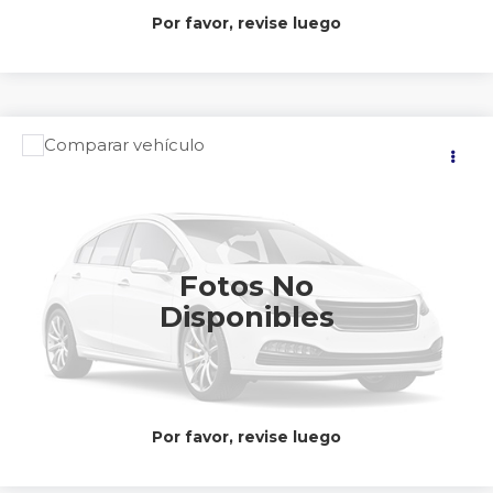
Por favor, revise luego
Comparar vehículo
Precio:
2026
NISSAN
KICKS PLATINUM
$633,900
Nissan Autocom Morelia Madero
Valores:
602806
CONTACTAR UN ASESOR
Int.
Disponible
Fotos No
Disponibles
CLICK TO CALL
Por favor, revise luego