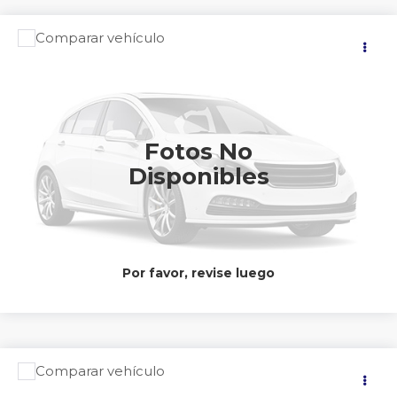
Comparar vehículo
Precio:
2026
NISSAN
KICKS PLATINUM
$633,900
Nissan Autocom Uruapan
Valores:
599378
CONTACTAR UN ASESOR
Int.
Disponible
Fotos No
Disponibles
CLICK TO CALL
Por favor, revise luego
Comparar vehículo
Precio:
2026
NISSAN
KICKS PLATINUM