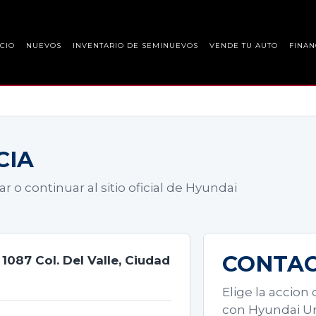
ICIO
NUEVOS
INVENTARIO DE SEMINUEVOS
VENDE TU AUTO
FINAN
CIA
r o continuar al sitio oficial de Hyundai
CONTAC
 1087 Col. Del Valle, Ciudad
Elige la accion
con Hyundai Un