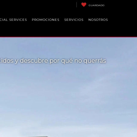
GUARDADO
CIAL SERVICES
PROMOCIONES
SERVICIOS
NOSOTROS
tidos y descubre por qué no querrás