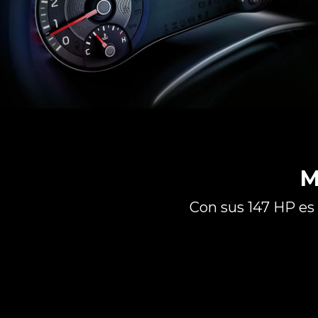
M
Con sus 147 HP es e