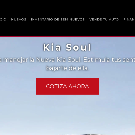
ICIO
NUEVOS
INVENTARIO DE SEMINUEVOS
VENDE TU AUTO
FINAN
Kia Soul
 manejar la Nueva Kia Soul. Estimula tus sen
bajarte de ella.
COTIZA AHORA