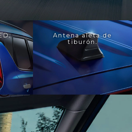
ED.
Antena aleta de
tiburón.