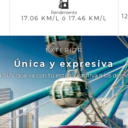
Rendimiento
1
17.06 KM/L ó 17.46 KM/L
EXTERIOR
Única y expresiva
a SUV que va con tu estilo y cautiva a los demá