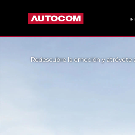
IN
Redescubre la emoción y atrévete a