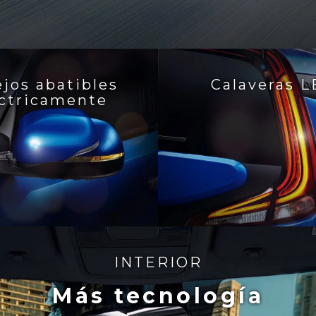
jos abatibles
Calaveras L
éctricamente
INTERIOR
Más tecnología