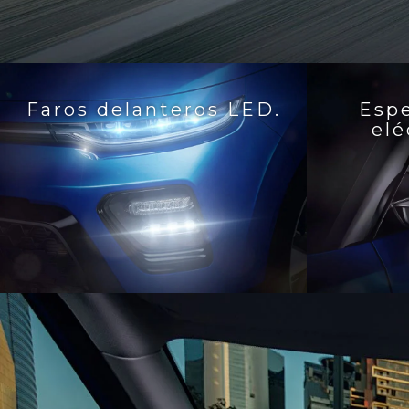
Faros delanteros LED.
Espe
el