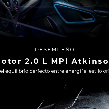
DESEMPEÑO
otor 2.0 L MPI Atkins
l equilibrio perfecto entre energi´a, estilo or