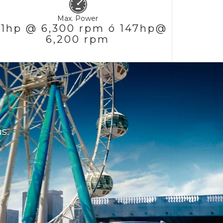
Max. Power
21hp @ 6,300 rpm ó 147hp@
6,200 rpm
s.