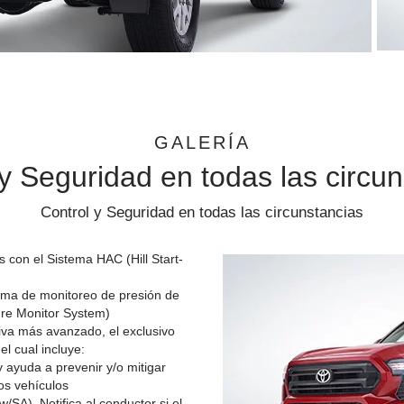
Clic
para
agrandar
foto
GALERÍA
y Seguridad en todas las circu
Control y Seguridad en todas las circunstancias
 con el Sistema HAC (Hill Start-
tema de monitoreo de presión de
re Monitor System)
iva más avanzado, el exclusivo
l cual incluye:
 ayuda a prevenir y/o mitigar
ros vehículos
/SA). Notifica al conductor si el