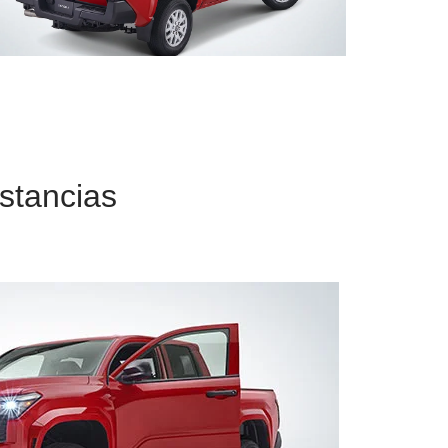
Clic
para
agrandar
foto
nstancias