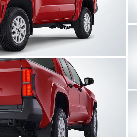
Clic
para
agrandar
foto