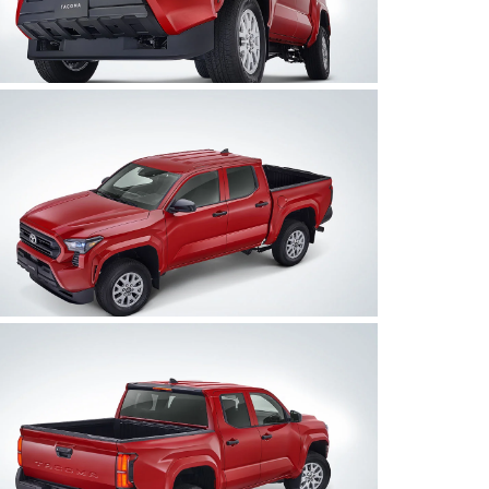
Clic
para
agrandar
foto
Clic
para
agrandar
foto