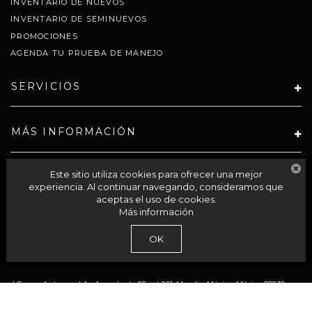
INVENTARIO DE NUEVOS
INVENTARIO DE SEMINUEVOS
PROMOCIONES
AGENDA TU PRUEBA DE MANEJO
SERVICIOS
MÁS INFORMACIÓN
SÍGUENOS
Este sitio utiliza cookies para ofrecer una mejor
experiencia. Al continuar navegando, consideramos que
aceptas el uso de cookies.
Más información
CELTA SOLUCIONES SA PI DE CV
OK
| Grupo Autocom
|
Av Acueducto 95-int 201,
Morelia,
México,
México
58230
| Llámanos:
800-711-2886
|
Contáctanos
|
Aviso de Privacidad
|
Mapa del sitio