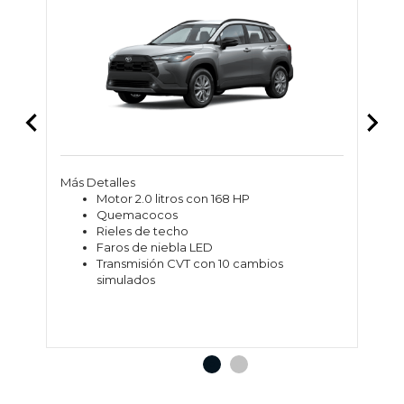
Más Detalles
Má
Motor 2.0 litros con 168 HP
Quemacocos
Rieles de techo
Faros de niebla LED
Transmisión CVT con 10 cambios
simulados