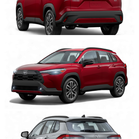
Clic
para
agrandar
foto
Clic
para
agrandar
foto