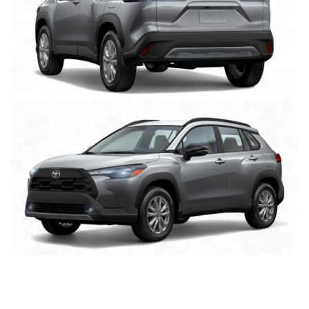
Clic
para
agrandar
foto
Clic
para
agrandar
foto