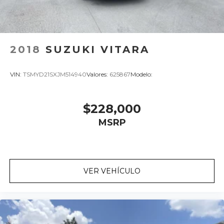
2018
SUZUKI VITARA
VIN:
TSMYD21SXJM514940
Valores:
625867
Modelo:
$228,000
MSRP
VER VEHÍCULO