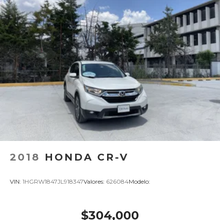
2018
HONDA CR-V
VIN:
1HGRW1847JL918347
Valores:
626084
Modelo:
$304,000