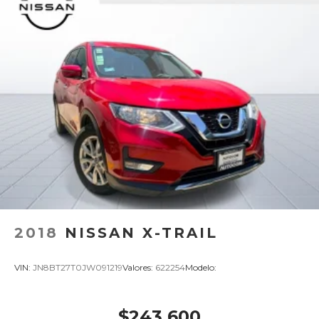
2018
NISSAN X-TRAIL
VIN:
JN8BT27T0JW091219
Valores:
622254
Modelo:
$243,600