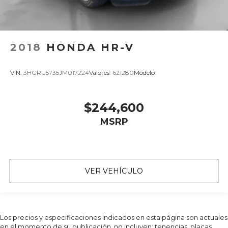
2018
HONDA HR-V
VIN:
3HGRU5735JM017224
Valores:
621280
Modelo:
$244,600
MSRP
VER VEHÍCULO
Los precios y especificaciones indicados en esta página son actuales
en el momento de su publicación, no incluyen: tenencias, placas,