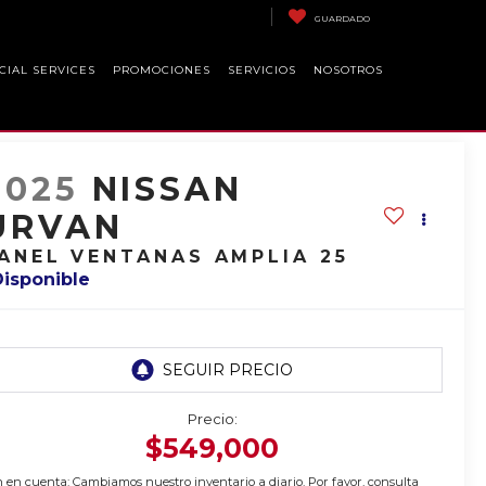
GUARDADO
CIAL SERVICES
PROMOCIONES
SERVICIOS
NOSOTROS
2025
NISSAN
URVAN
ANEL VENTANAS AMPLIA 25
Disponible
Precio:
$549,000
 en cuenta: Cambiamos nuestro inventario a diario. Por favor, consulta