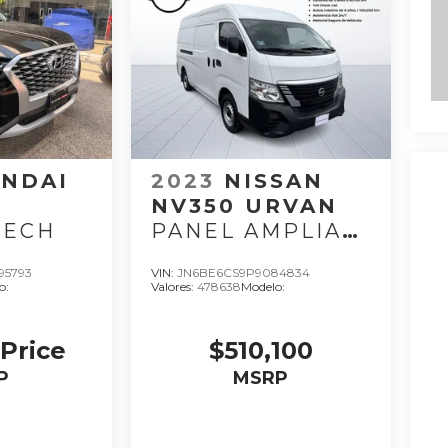
NDAI
2023
NISSAN
E
NV350 URVAN
TECH
PANEL AMPLIA
AA 23
95793
VIN:
JN6BE6CS9P9084834
o:
Valores:
478638
Modelo:
 Price
$510,100
P
MSRP