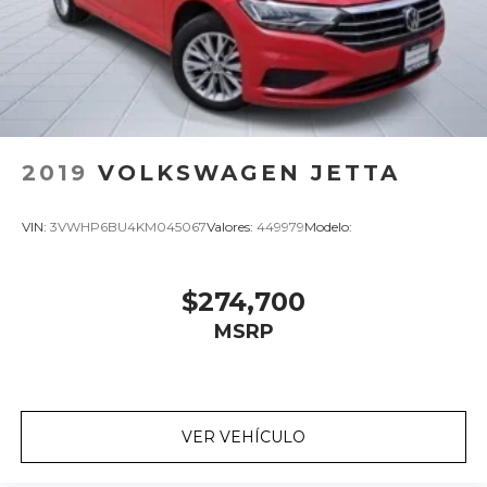
2019
VOLKSWAGEN JETTA
VIN:
3VWHP6BU4KM045067
Valores:
449979
Modelo:
$274,700
MSRP
VER VEHÍCULO