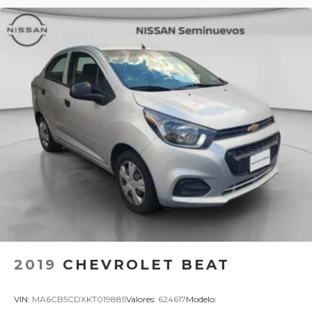
2019
CHEVROLET BEAT
VIN:
MA6CB5CDXKT019885
Valores:
624617
Modelo: