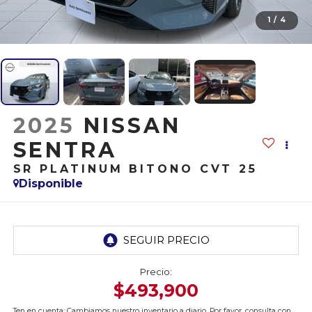
1
/
4
2025
NISSAN
SENTRA
SR PLATINUM BITONO CVT 25
Disponible
Precio:
$493,900
Ten en cuenta: Cambiamos nuestro inventario a diario. Por favor, consulta con