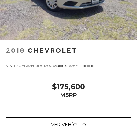
2018
CHEVROLET
VIN:
LSGHD52H7JD012006
Valores:
626749
Modelo:
$175,600
MSRP
VER VEHÍCULO