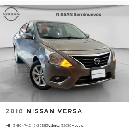
2018
NISSAN VERSA
VIN:
3N1CN7AD4JK391613
Valores:
32939
Modelo: