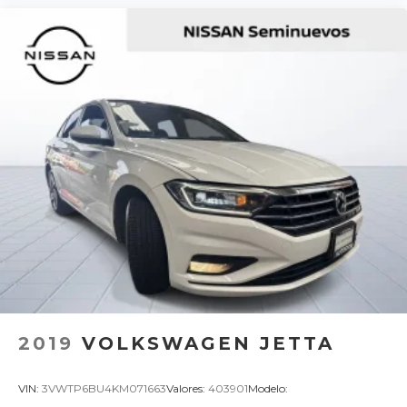
2019
VOLKSWAGEN JETTA
VIN:
3VWTP6BU4KM071663
Valores:
403901
Modelo: