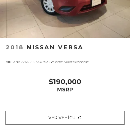
2018
NISSAN VERSA
VIN:
3N1CN7AD9JK406932
Valores:
366874
Modelo:
$190,000
MSRP
VER VEHÍCULO