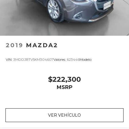
2019
MAZDA2
VIN:
3MDDJBTV5KM304607
Valores:
623446
Modelo:
$222,300
MSRP
VER VEHÍCULO