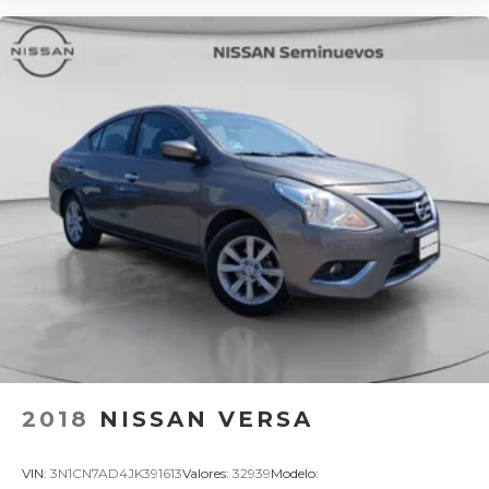
2018
NISSAN VERSA
VIN:
3N1CN7AD4JK391613
Valores:
32939
Modelo: