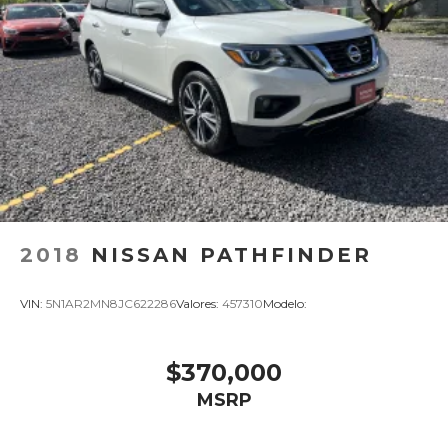
2018
NISSAN PATHFINDER
VIN:
5N1AR2MN8JC622286
Valores:
457310
Modelo:
$370,000
MSRP