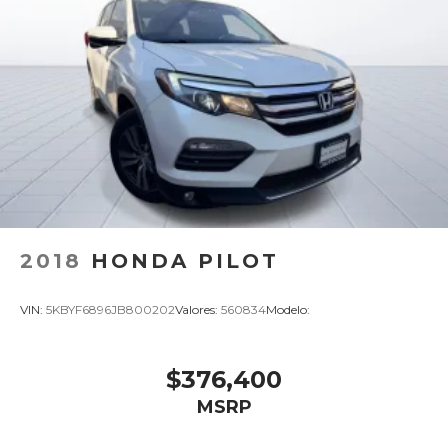
2018
HONDA PILOT
VIN:
5KBYF6896JB800202
Valores:
560834
Modelo:
$376,400
MSRP