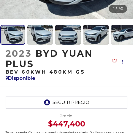
1
/
42
2023
BYD YUAN
PLUS
BEV 60KWH 480KM GS
Disponible
Precio:
$447,400
Ten en cuenta: Cambiamos nuestro inventario a diario. Por favor, consulta con