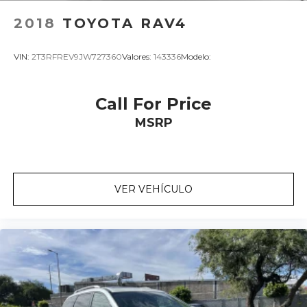
2018
TOYOTA RAV4
VIN:
2T3RFREV9JW727360
Valores:
143336
Modelo:
Call For Price
MSRP
VER VEHÍCULO