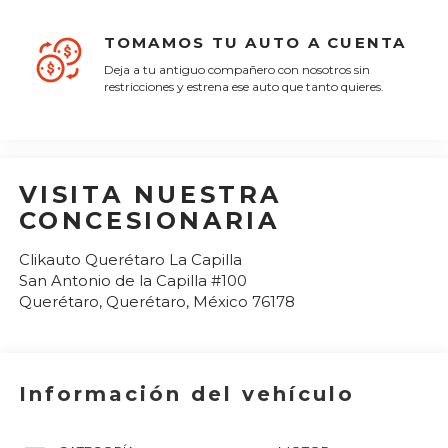
TOMAMOS TU AUTO A CUENTA
Deja a tu antiguo compañero con nosotros sin
restricciones y estrena ese auto que tanto quieres.
VISITA NUESTRA
CONCESIONARIA
Clikauto Querétaro La Capilla
San Antonio de la Capilla #100
Querétaro
,
Querétaro
, México
76178
Información del vehículo