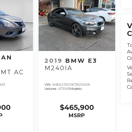
T
Av
SAN
C
2019
BMW E3
M240IA
V
 MT AC
Se
R
613
VIN:
WBA2J5101K7B23608
Ca
Valores:
473961
Modelo:
900
$465,900
P
MSRP