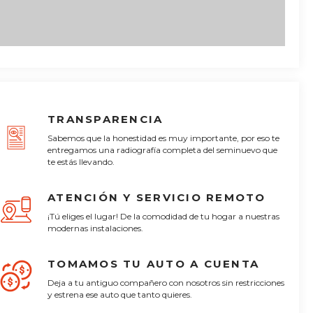
TRANSPARENCIA
Sabemos que la honestidad es muy importante, por eso te
entregamos una radiografía completa del seminuevo que
te estás llevando.
ATENCIÓN Y SERVICIO REMOTO
¡Tú eliges el lugar! De la comodidad de tu hogar a nuestras
modernas instalaciones.
TOMAMOS TU AUTO A CUENTA
Deja a tu antiguo compañero con nosotros sin restricciones
y estrena ese auto que tanto quieres.