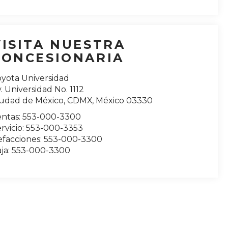
VISITA NUESTRA
CONCESIONARIA
oyota Universidad
. Universidad No. 1112
iudad de México
,
CDMX
, México
03330
entas:
553-000-3300
rvicio:
553-000-3353
efacciones:
553-000-3300
ja:
553-000-3300