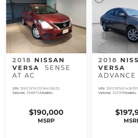
2018
NISSAN
2018
NIS
VERSA
SENSE
VERSA
AT AC
ADVANCE
VIN:
3N1CN7AD9JK406932
VIN:
3N1CN7AD4JK391
Valores:
366874
Modelo:
Valores:
32939
Modelo:
$190,000
$197,
MSRP
MSR