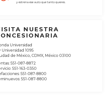
y estrena ese auto que tanto quieres.
VISITA NUESTRA
CONCESIONARIA
onda Universidad
 Universidad 1095
iudad de México
,
CDMX
, México
03100
entas:
551-087-8872
rvicio:
551-163-0350
efacciones:
551-087-8800
eminuevos:
551-087-8800