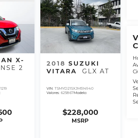
H
SAN X-
2018
SUZUKI
Av
NSE 2
VITARA
GLX AT
C
V
Se
1219
VIN:
TSMYD21SXJM514940
:
Valores:
625867
Modelo:
R
S
600
$228,000
P
MSRP