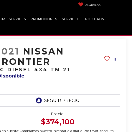
GUARDADO
CIAL SERVICES
PROMOCIONES
SERVICIOS
NOSOTROS
2021
NISSAN
FRONTIER
C DIESEL 4X4 TM 21
Disponible
Precio:
$374,100
 en cuenta: Cambiamos nuestro inventario a diario. Por favor, consulta