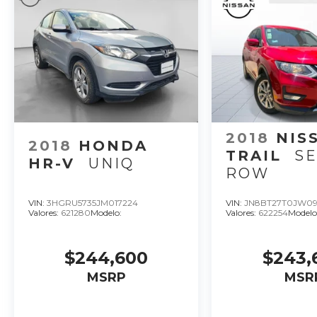
2018
NIS
2018
HONDA
TRAIL
SE
HR-V
UNIQ
ROW
VIN:
3HGRU5735JM017224
VIN:
JN8BT27T0JW09
Valores:
621280
Modelo:
Valores:
622254
Modelo
$244,600
$243,
MSRP
MSR