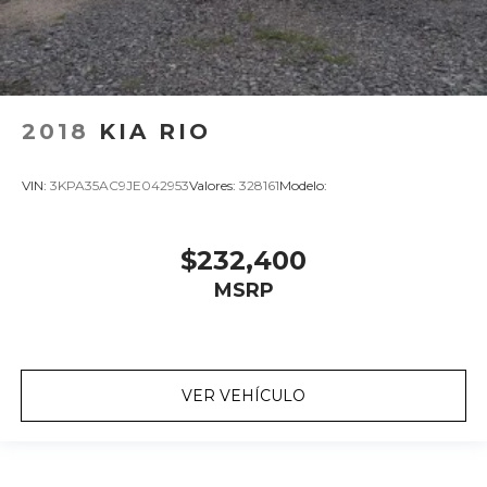
2018
KIA RIO
VIN:
3KPA35AC9JE042953
Valores:
328161
Modelo:
$232,400
MSRP
VER VEHÍCULO