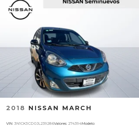
2018
NISSAN MARCH
VIN:
3N1CK3CD0JL239286
Valores:
274394
Modelo: