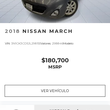
2018
NISSAN MARCH
VIN:
3N1CK3CD5JL298155
Valores:
298846
Modelo:
$180,700
MSRP
VER VEHÍCULO