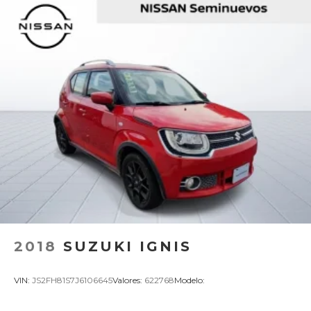
2018
SUZUKI IGNIS
VIN:
JS2FH81S7J6106645
Valores:
622768
Modelo: