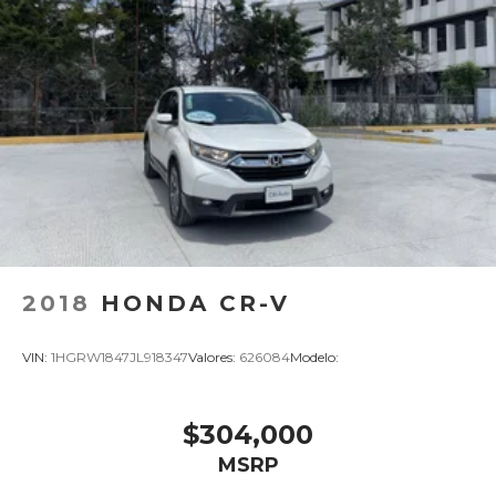
2018
HONDA CR-V
VIN:
1HGRW1847JL918347
Valores:
626084
Modelo:
$304,000
MSRP