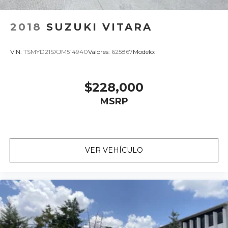
2018
SUZUKI VITARA
VIN:
TSMYD21SXJM514940
Valores:
625867
Modelo:
$228,000
MSRP
VER VEHÍCULO