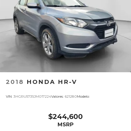
2018
HONDA HR-V
VIN:
3HGRU5735JM017224
Valores:
621280
Modelo:
$244,600
MSRP