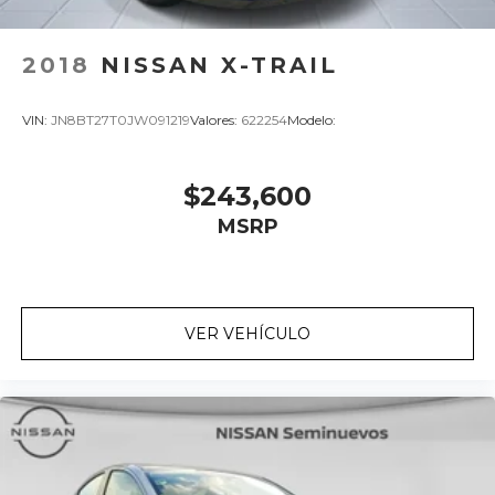
2018
NISSAN X-TRAIL
VIN:
JN8BT27T0JW091219
Valores:
622254
Modelo:
$243,600
MSRP
VER VEHÍCULO