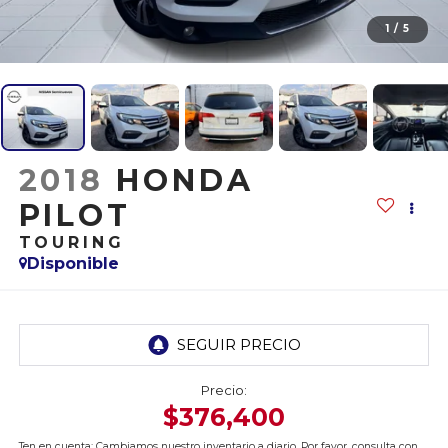
1
/
5
2018
HONDA
PILOT
TOURING
Disponible
Precio:
$376,400
Ten en cuenta: Cambiamos nuestro inventario a diario. Por favor, consulta con