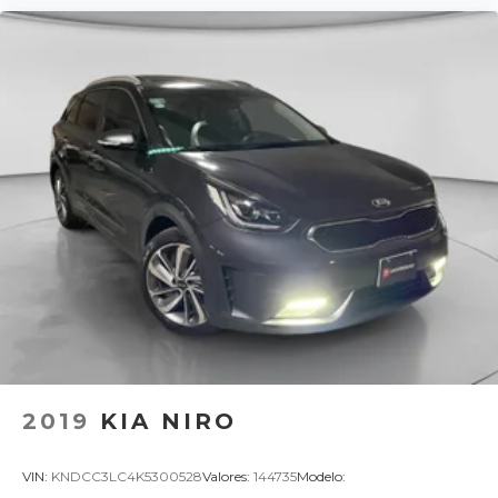
2019
KIA NIRO
VIN:
KNDCC3LC4K5300528
Valores:
144735
Modelo: