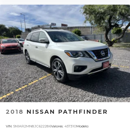
2018
NISSAN PATHFINDER
VIN:
5N1AR2MN8JC622286
Valores:
457310
Modelo: