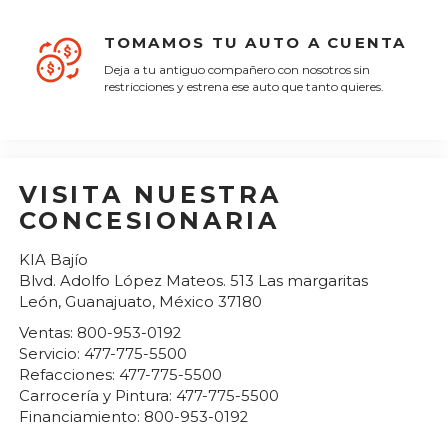
TOMAMOS TU AUTO A CUENTA
Deja a tu antiguo compañero con nosotros sin
restricciones y estrena ese auto que tanto quieres.
VISITA NUESTRA
CONCESIONARIA
KIA Bajío
Blvd. Adolfo López Mateos. 513 Las margaritas
León
,
Guanajuato
, México
37180
Ventas:
800-953-0192
Servicio:
477-775-5500
Refacciones:
477-775-5500
Carrocería y Pintura:
477-775-5500
Financiamiento:
800-953-0192