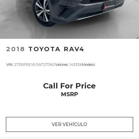
2018
TOYOTA RAV4
VIN:
2T3RFREV9JW727360
Valores:
143336
Modelo:
Call For Price
MSRP
VER VEHÍCULO