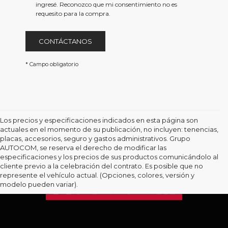
href='/privacy.aspx'
ingresé. Reconozco que mi consentimiento no es
target='_blank'>Aviso
requesito para la compra.
de
Privacidad</a>
CONTÁCTANOS
* Campo obligatorio
Los precios y especificaciones indicados en esta página son
actuales en el momento de su publicación, no incluyen: tenencias,
placas, accesorios, seguro y gastos administrativos. Grupo
AUTOCOM, se reserva el derecho de modificar las
especificaciones y los precios de sus productos comunicándolo al
cliente previo a la celebración del contrato. Es posible que no
represente el vehículo actual. (Opciones, colores, versión y
modelo pueden variar).