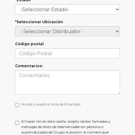
*Seleccionar Ubicación
Código postal
Comentarios:
He
He leído y acepto el
Aviso de Privacidad
leído
y
acepto
Al hacer clic en esta casilla, acepto recibir llamadas y
el
mensajes de texto de telemercadeo en persona o
<a
automatizados de Grupo Autocom al número que