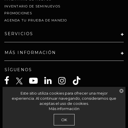
INVENTARIO DE SEMINUEVOS
PROMOCIONES
AGENDA TU PRUEBA DE MANEJO
SERVICIOS
MÁS INFORMACIÓN
SÍGUENOS
Este sitio utiliza cookies para ofrecer una mejor
CELTA SOLUCIONES SA PI DE CV
experiencia. Al continuar navegando, consideramos que
aceptas el uso de cookies.
Más información
| Grupo Autocom
|
Av Acueducto 95-int 201,
Morelia,
México,
México
58230
OK
| Llámanos:
800-711-2886
|
Contáctanos
|
Aviso de Privacidad
|
Mapa del sitio