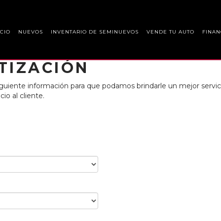
ICIO
NUEVOS
INVENTARIO DE SEMINUEVOS
VENDE TU AUTO
FINAN
TIZACIÓN
uiente información para que podamos brindarle un mejor servici
io al cliente.