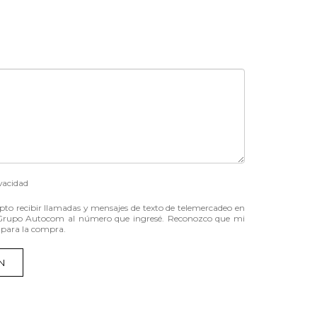
vacidad
acepto recibir llamadas y mensajes de texto de telemercadeo en
Grupo Autocom al número que ingresé. Reconozco que mi
 para la compra.
N