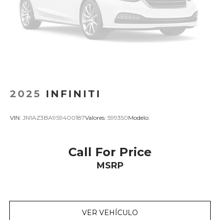
2025
INFINITI
VIN:
JN1AZ3BA9S9400187
Valores:
599350
Modelo:
Call For Price
MSRP
VER VEHÍCULO