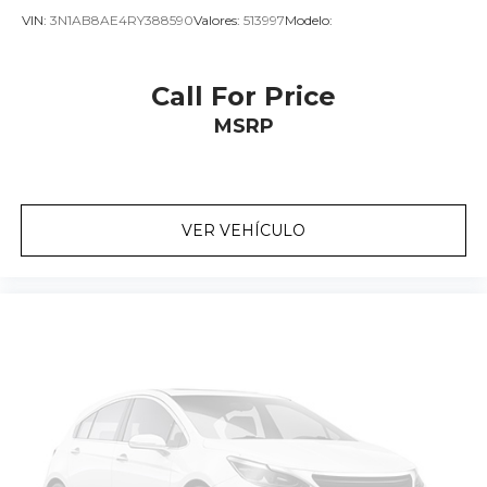
VIN:
3N1AB8AE4RY388590
Valores:
513997
Modelo:
Call For Price
MSRP
VER VEHÍCULO