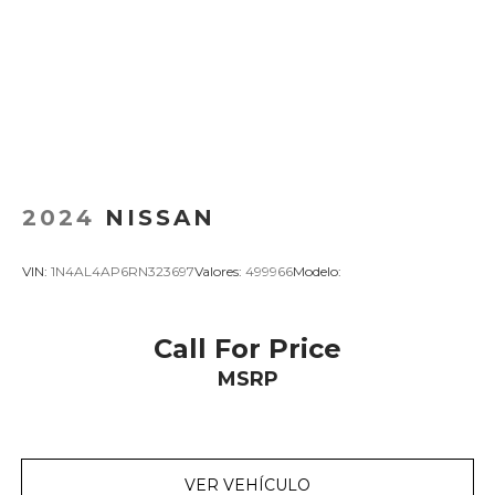
2024
NISSAN
VIN:
1N4AL4AP6RN323697
Valores:
499966
Modelo:
Call For Price
MSRP
VER VEHÍCULO