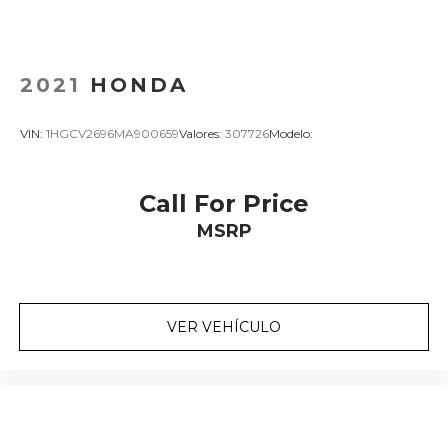
2021
HONDA
VIN:
1HGCV2696MA900659
Valores:
307726
Modelo:
Call For Price
MSRP
VER VEHÍCULO