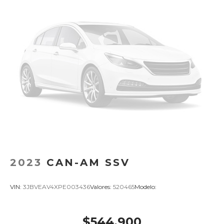
2023
CAN-AM SSV
VIN:
3JBVEAV4XPE003436
Valores:
520465
Modelo:
$544,900