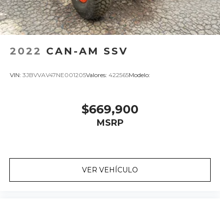
2022
CAN-AM SSV
VIN:
3JBVVAV47NE001205
Valores:
422565
Modelo:
$669,900
MSRP
VER VEHÍCULO