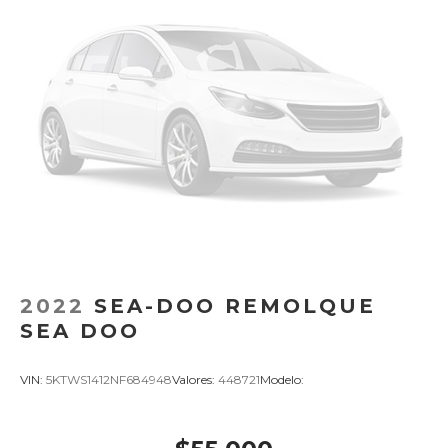
2022
SEA-DOO REMOLQUE
SEA DOO
VIN:
5KTWS1412NF684948
Valores:
448721
Modelo: