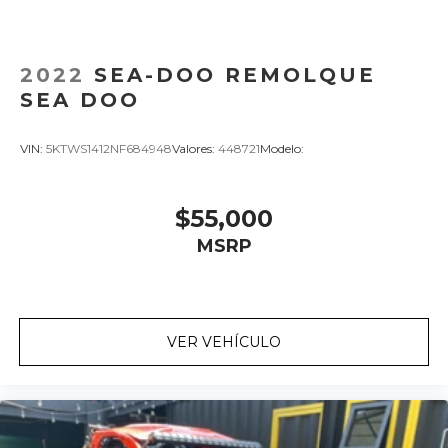
2022
SEA-DOO REMOLQUE
SEA DOO
VIN:
5KTWS1412NF684948
Valores:
448721
Modelo:
$55,000
MSRP
VER VEHÍCULO