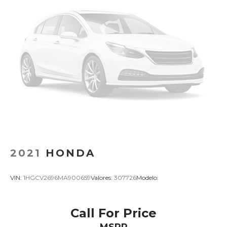
2021
HONDA
VIN:
1HGCV2696MA900659
Valores:
307726
Modelo:
Call For Price
MSRP