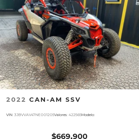
2022
CAN-AM SSV
VIN:
3JBVVAV47NE001205
Valores:
422565
Modelo:
$669,900