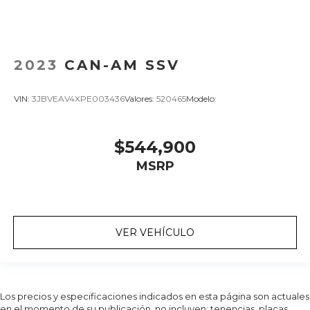
2023
CAN-AM SSV
VIN:
3JBVEAV4XPE003436
Valores:
520465
Modelo:
$544,900
MSRP
VER VEHÍCULO
Los precios y especificaciones indicados en esta página son actuales
en el momento de su publicación, no incluyen: tenencias, placas,