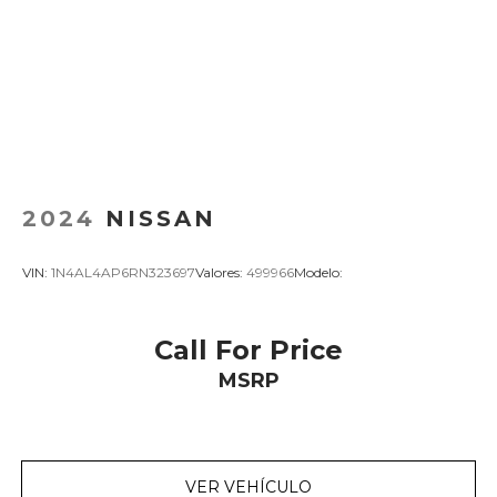
2024
NISSAN
VIN:
1N4AL4AP6RN323697
Valores:
499966
Modelo:
Call For Price
MSRP
VER VEHÍCULO