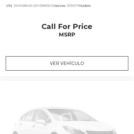
VIN:
3N1AB8AE4RY388590
Valores:
513997
Modelo:
Call For Price
MSRP
VER VEHÍCULO