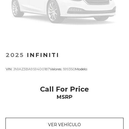
2025
INFINITI
VIN:
JN1AZ3BA9S9400187
Valores:
599350
Modelo:
Call For Price
MSRP
VER VEHÍCULO