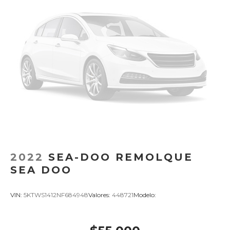
2022
SEA-DOO REMOLQUE
SEA DOO
VIN:
5KTWS1412NF684948
Valores:
448721
Modelo: