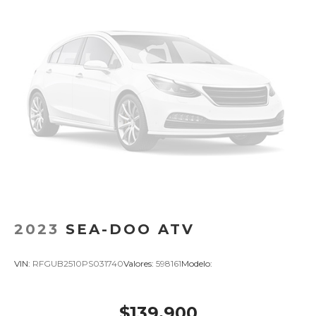
2023
SEA-DOO ATV
VIN:
RFGUB2510PS031740
Valores:
598161
Modelo:
$139,900