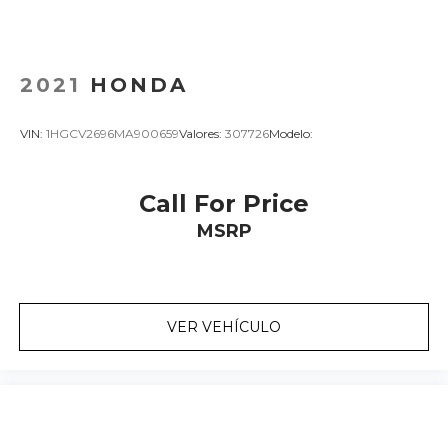
2021
HONDA
VIN:
1HGCV2696MA900659
Valores:
307726
Modelo:
Call For Price
MSRP
VER VEHÍCULO