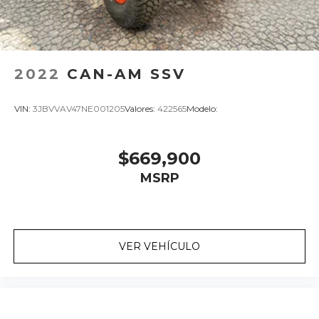
2022
CAN-AM SSV
VIN:
3JBVVAV47NE001205
Valores:
422565
Modelo:
$669,900
MSRP
VER VEHÍCULO