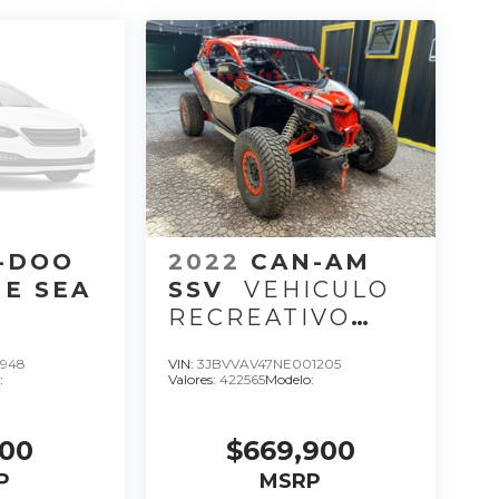
-DOO
2022
CAN-AM
E SEA
SSV
VEHICULO
RECREATIVO
E
MAV XRC 22, C 3,
4948
VIN:
3JBVVAV47NE001205
OVE I
CC 900, HP 200.
:
Valores:
422565
Modelo:
22
000
$669,900
P
MSRP