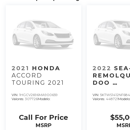
2021
HONDA
2022
SEA
ACCORD
REMOLQU
TOURING 2021
DOO
REMOLQU
VIN:
1HGCV2696MA900659
VIN:
5KTWS1412NF68
SEADOO M
Valores:
307726
Modelo:
Valores:
448721
Modelo
LATAM A 
Call For Price
$55,
MSRP
MSR