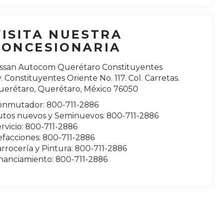
VISITA NUESTRA
CONCESIONARIA
issan Autocom Querétaro Constituyentes
. Constituyentes Oriente No. 117. Col. Carretas.
uerétaro
,
Querétaro
, México
76050
onmutador:
800-711-2886
utos nuevos y Seminuevos:
800-711-2886
rvicio:
800-711-2886
efacciones:
800-711-2886
rrocería y Pintura:
800-711-2886
inanciamiento:
800-711-2886