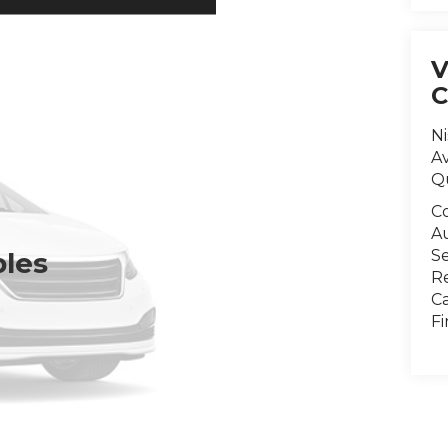
N
Av
Q
C
A
Se
bles
R
Ca
F