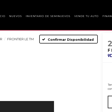
ICIO
NUEVOS
INVENTARIO DE SEMINUEVOS
VENDE TU AUTO
FINAN
ER
FRONTIER LE TM
Confirmar Disponibilidad
F
Ten
con