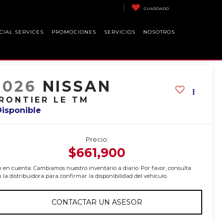
GUARDADO
CIAL SERVICES
PROMOCIONES
SERVICIOS
NOSOTROS
2026
NISSAN
RONTIER LE TM
Disponible
Precio:
$661,900
 en cuenta: Cambiamos nuestro inventario a diario. Por favor, consulta
 la distribuidora para confirmar la disponibilidad del vehículo.
CONTACTAR UN ASESOR