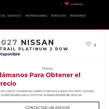
GUARDADO
CIAL SERVICES
PROMOCIONES
SERVICIOS
NOSOTROS
2027
NISSAN
TRAIL PLATINUM 2 ROW
Disponible
Precio:
lámanos Para Obtener el
recio
 en cuenta: Cambiamos nuestro inventario a diario. Por favor, consulta
 la distribuidora para confirmar la disponibilidad del vehículo.
CONTACTAR UN ASESOR