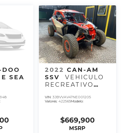
-DOO
2022
CAN-AM
E SEA
SSV
VEHICULO
RECREATIVO
E
MAV XRC 22, C 3,
4948
VIN:
3JBVVAV47NE001205
OVE I
CC 900, HP 200.
:
Valores:
422565
Modelo:
22
000
$669,900
P
MSRP