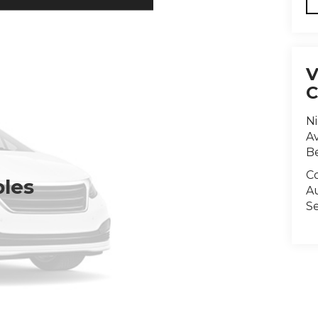
N
Av
B
C
bles
A
Se