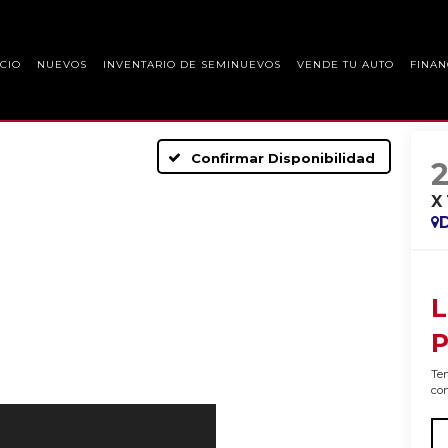
ICIO
NUEVOS
INVENTARIO DE SEMINUEVOS
VENDE TU AUTO
FINAN
Confirmar Disponibilidad
X
L
P
Ten
con