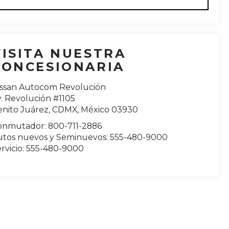
VISITA NUESTRA
CONCESIONARIA
issan Autocom Revolución
. Revolución #1105
enito Juárez
,
CDMX
, México
03930
onmutador:
800-711-2886
utos nuevos y Seminuevos:
555-480-9000
rvicio:
555-480-9000