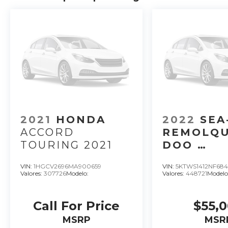
2021
HONDA
2022
SEA
ACCORD
REMOLQU
TOURING 2021
DOO
REMOLQU
VIN:
1HGCV2696MA900659
VIN:
5KTWS1412NF68
SEADOO M
Valores:
307726
Modelo:
Valores:
448721
Modelo
LATAM A 
Call For Price
$55,
MSRP
MSR