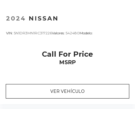
2024
NISSAN
VIN:
5N1DR3MN1RC317226
Valores:
542480
Modelo:
Call For Price
MSRP
VER VEHÍCULO