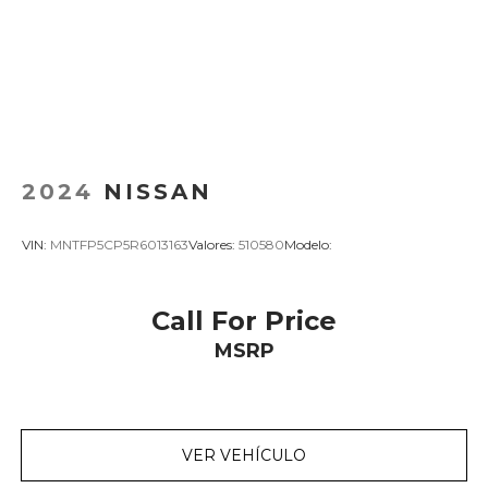
2024
NISSAN
VIN:
MNTFP5CP5R6013163
Valores:
510580
Modelo:
Call For Price
MSRP
VER VEHÍCULO