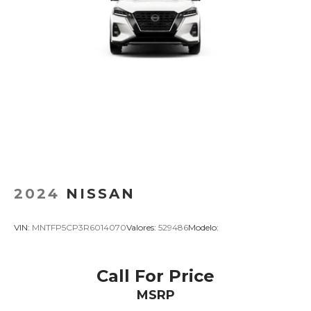
2024
NISSAN
VIN:
MNTFP5CP3R6014070
Valores:
529486
Modelo:
Call For Price
MSRP