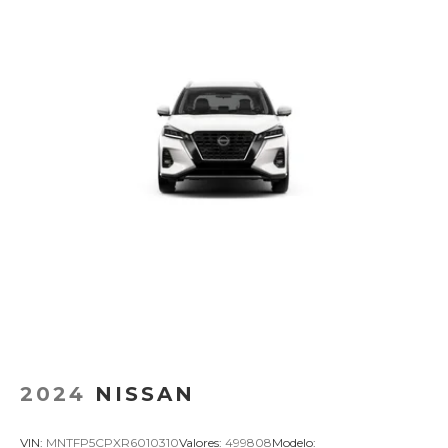
2024
NISSAN
VIN:
MNTFP5CPXR6010310
Valores:
499808
Modelo: