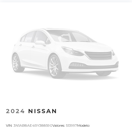
2024
NISSAN
VIN:
3N1AB8AE4RY388590
Valores:
513997
Modelo: