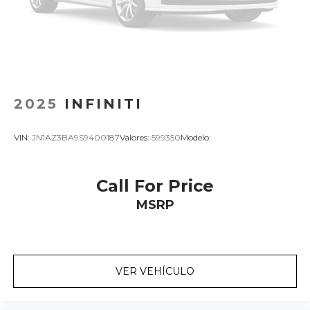
2025
INFINITI
VIN:
JN1AZ3BA9S9400187
Valores:
599350
Modelo:
Call For Price
MSRP
VER VEHÍCULO