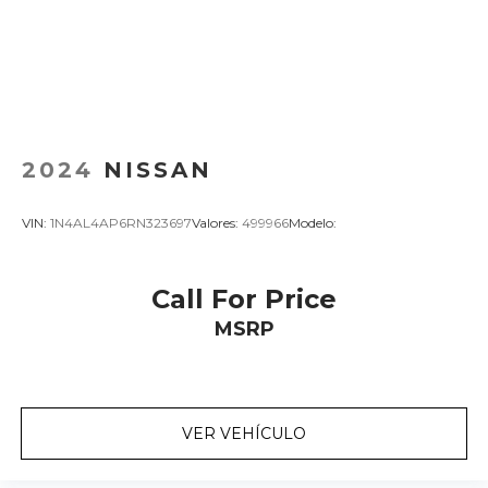
2024
NISSAN
VIN:
1N4AL4AP6RN323697
Valores:
499966
Modelo:
Call For Price
MSRP
VER VEHÍCULO