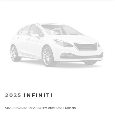
2025
INFINITI
VIN:
JN1AZ3BA1S9400071
Valores:
525851
Modelo: