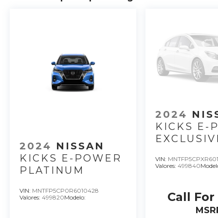
2024
NI
KICKS E
EXCLUSIV
2024
NISSAN
KICKS E-POWER
VIN:
MNTFP5CPXR601
Valores:
499840
Model
PLATINUM
VIN:
MNTFP5CP0R6010428
Call For
Valores:
499820
Modelo:
MSR