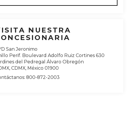
VISITA NUESTRA
CONCESIONARIA
YD San Jeronimo
illo Perif. Boulevard Adolfo Ruiz Cortines 630
ardines del Pedregal Álvaro Obregón
DMX
,
CDMX
, México
01900
ontáctanos:
800-872-2003