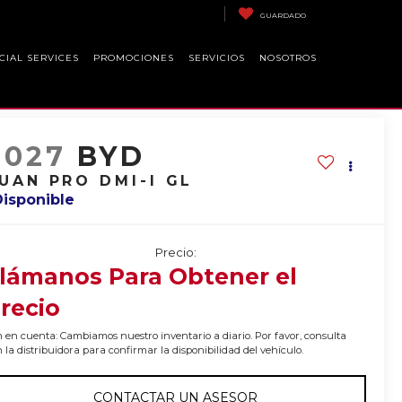
GUARDADO
CIAL SERVICES
PROMOCIONES
SERVICIOS
NOSOTROS
2027
BYD
UAN PRO DMI-I GL
Disponible
Precio:
lámanos Para Obtener el
recio
 en cuenta: Cambiamos nuestro inventario a diario. Por favor, consulta
 la distribuidora para confirmar la disponibilidad del vehículo.
CONTACTAR UN ASESOR