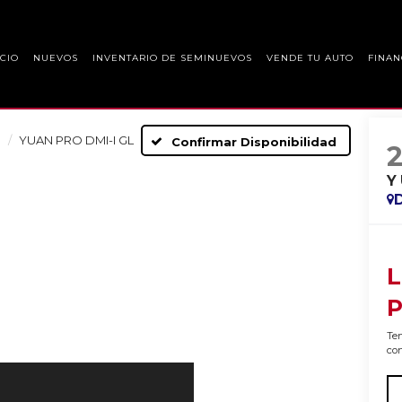
ICIO
NUEVOS
INVENTARIO DE SEMINUEVOS
VENDE TU AUTO
FINAN
O
YUAN PRO DMI-I GL
Confirmar Disponibilidad
Y
L
P
Ten
con