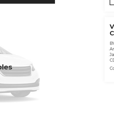
B
An
J
C
bles
C