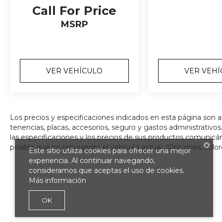
Call For Price
MSRP
VER VEHÍCULO
VER VEH
Los precios y especificaciones indicados en esta página son 
tenencias, placas, accesorios, seguro y gastos administrativ
las especificaciones y los precios de sus productos comunicánd
posible que no represente el vehículo actual. (Opciones, color
Este sitio utiliza cookies para ofrecer una mejor
experiencia. Al continuar navegando,
consideramos que aceptas el uso de cookies.
Más información
OK