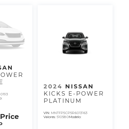
SSAN
-POWER
E
2024
NISSAN
KICKS E-POWER
0193
o:
PLATINUM
VIN:
MNTFP5CP5R6013163
 Price
Valores:
510580
Modelo:
P