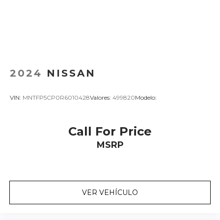
2024
NISSAN
VIN:
MNTFP5CP0R6010428
Valores:
499820
Modelo:
Call For Price
MSRP
VER VEHÍCULO