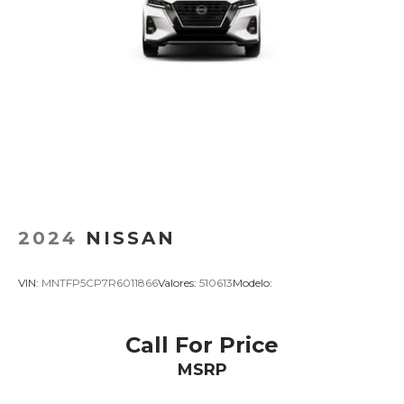
2024
NISSAN
VIN:
MNTFP5CP7R6011866
Valores:
510613
Modelo:
Call For Price
MSRP