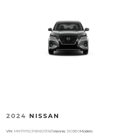
2024
NISSAN
VIN:
MNTFP5CP5R6013163
Valores:
510580
Modelo: