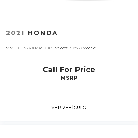
2021
HONDA
VIN:
1HGCV2696MA900659
Valores:
307726
Modelo:
Call For Price
MSRP
VER VEHÍCULO