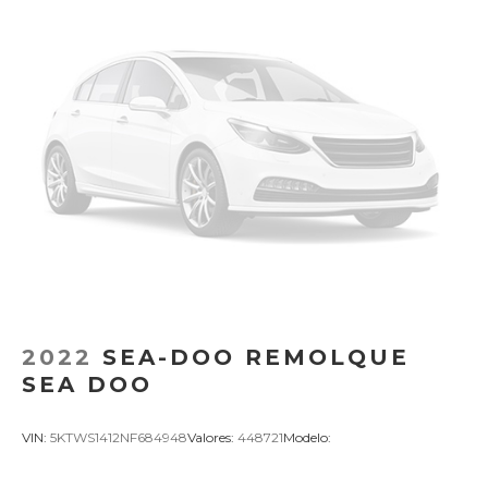
2022
SEA-DOO REMOLQUE
SEA DOO
VIN:
5KTWS1412NF684948
Valores:
448721
Modelo: