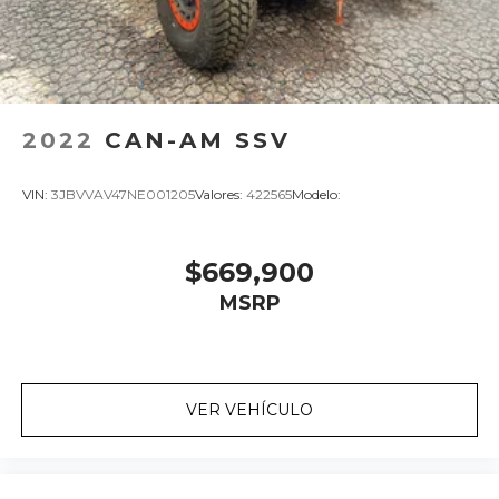
2022
CAN-AM SSV
VIN:
3JBVVAV47NE001205
Valores:
422565
Modelo:
$669,900
MSRP
VER VEHÍCULO