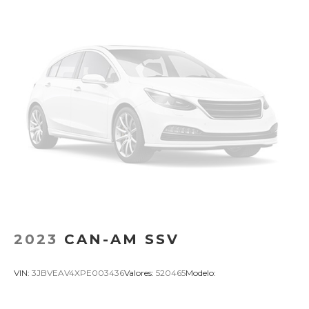
2023
CAN-AM SSV
VIN:
3JBVEAV4XPE003436
Valores:
520465
Modelo: