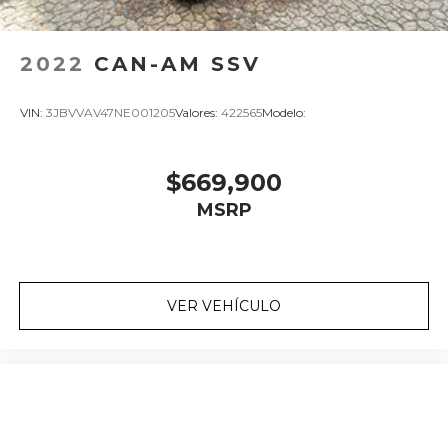
2022
CAN-AM SSV
VIN:
3JBVVAV47NE001205
Valores:
422565
Modelo:
$669,900
MSRP
VER VEHÍCULO