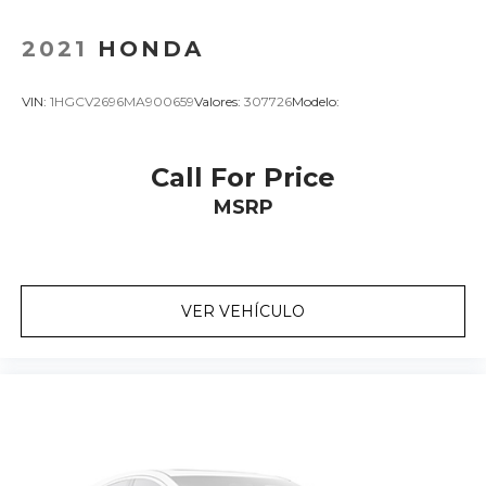
2021
HONDA
VIN:
1HGCV2696MA900659
Valores:
307726
Modelo:
Call For Price
MSRP
VER VEHÍCULO