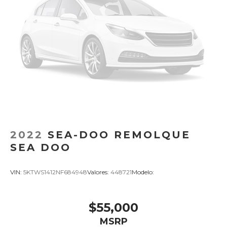
2022
SEA-DOO REMOLQUE
SEA DOO
VIN:
5KTWS1412NF684948
Valores:
448721
Modelo:
$55,000
MSRP