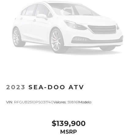
2023
SEA-DOO ATV
VIN:
RFGUB2510PS031740
Valores:
598161
Modelo:
$139,900
MSRP