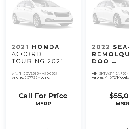
2021
HONDA
2022
SEA
ACCORD
REMOLQU
TOURING 2021
DOO
REMOLQU
VIN:
1HGCV2696MA900659
VIN:
5KTWS1412NF68
SEADOO M
Valores:
307726
Modelo:
Valores:
448721
Modelo
LATAM A 
Call For Price
$55,
MSRP
MSR