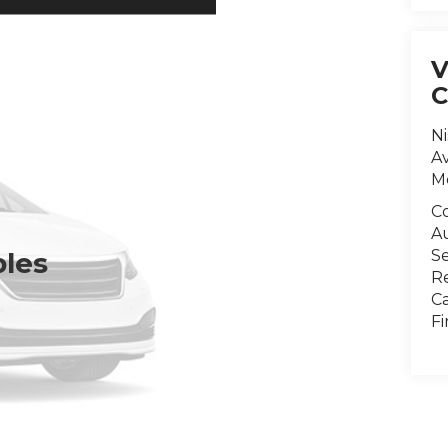
N
Av
Mo
C
A
Se
bles
R
Ca
F