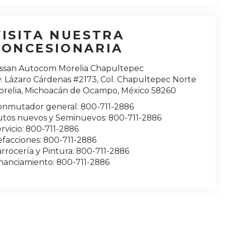
VISITA NUESTRA
CONCESIONARIA
issan Autocom Morelia Chapultepec
. Lázaro Cárdenas #2173, Col. Chapultepec Norte
relia
,
Michoacán de Ocampo
, México
58260
onmutador general:
800-711-2886
utos nuevos y Seminuevos:
800-711-2886
rvicio:
800-711-2886
efacciones:
800-711-2886
rrocería y Pintura:
800-711-2886
inanciamiento:
800-711-2886