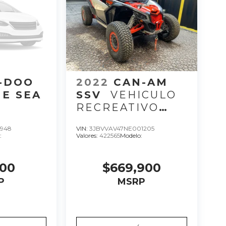
-DOO
2022
CAN-AM
E SEA
SSV
VEHICULO
RECREATIVO
E
MAV XRC 22, C 3,
4948
VIN:
3JBVVAV47NE001205
OVE I
CC 900, HP 200.
:
Valores:
422565
Modelo:
22
000
$669,900
P
MSRP