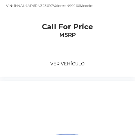
VIN:
1N4AL4AP6RN323697
Valores:
499966
Modelo:
Call For Price
MSRP
VER VEHÍCULO