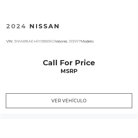
2024
NISSAN
VIN:
3N1AB8AE4RY388590
Valores:
513997
Modelo:
Call For Price
MSRP
VER VEHÍCULO