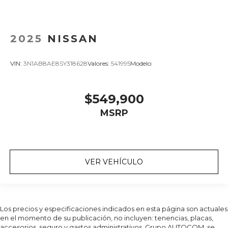
2025
NISSAN
VIN:
3N1AB8AE8SY318628
Valores:
541995
Modelo:
$549,900
MSRP
VER VEHÍCULO
Los precios y especificaciones indicados en esta página son actuales
en el momento de su publicación, no incluyen: tenencias, placas,
accesorios, seguro y gastos administrativos. Grupo AUTOCOM, se