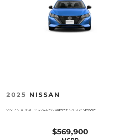
2025
NISSAN
VIN:
3N1AB8AE9SY244877
Valores:
526288
Modelo:
$569,900