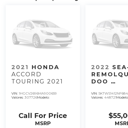
2021
HONDA
2022
SEA
ACCORD
REMOLQU
TOURING 2021
DOO
REMOLQU
VIN:
1HGCV2696MA900659
VIN:
5KTWS1412NF68
SEADOO M
Valores:
307726
Modelo:
Valores:
448721
Modelo
LATAM A 
Call For Price
$55,
MSRP
MSR