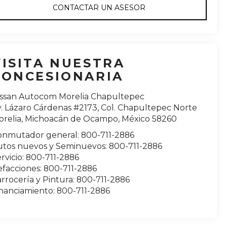
CONTACTAR UN ASESOR
VISITA NUESTRA
CONCESIONARIA
issan Autocom Morelia Chapultepec
. Lázaro Cárdenas #2173, Col. Chapultepec Norte
relia
,
Michoacán de Ocampo
, México
58260
onmutador general:
800-711-2886
utos nuevos y Seminuevos:
800-711-2886
rvicio:
800-711-2886
efacciones:
800-711-2886
rrocería y Pintura:
800-711-2886
inanciamiento:
800-711-2886