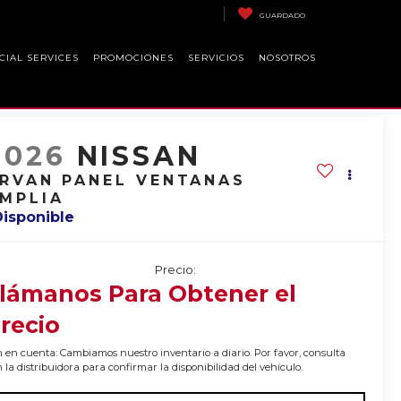
GUARDADO
CIAL SERVICES
PROMOCIONES
SERVICIOS
NOSOTROS
2026
NISSAN
RVAN PANEL VENTANAS
MPLIA
Disponible
Precio:
lámanos Para Obtener el
recio
 en cuenta: Cambiamos nuestro inventario a diario. Por favor, consulta
 la distribuidora para confirmar la disponibilidad del vehículo.