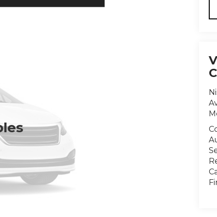
N
Av
Mo
bles
C
A
Se
R
Ca
F