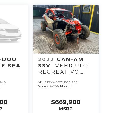
-DOO
2022
CAN-AM
E SEA
SSV
VEHICULO
RECREATIVO
E
MAV XRC 22, C 3,
4948
VIN:
3JBVVAV47NE001205
OVE I
CC 900, HP 200.
:
Valores:
422565
Modelo:
22
000
$669,900
P
MSRP