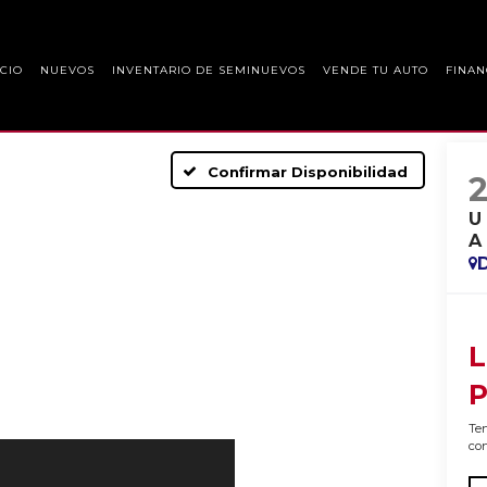
ICIO
NUEVOS
INVENTARIO DE SEMINUEVOS
VENDE TU AUTO
FINAN
Confirmar Disponibilidad
U
A
L
P
Ten
con