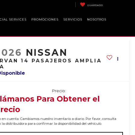
GUARDADO
CIAL SERVICES
PROMOCIONES
SERVICIOS
NOSOTROS
2026
NISSAN
RVAN 14 PASAJEROS AMPLIA
A
Disponible
Precio:
lámanos Para Obtener el
recio
 en cuenta: Cambiamos nuestro inventario a diario. Por favor, consulta
 la distribuidora para confirmar la disponibilidad del vehículo.