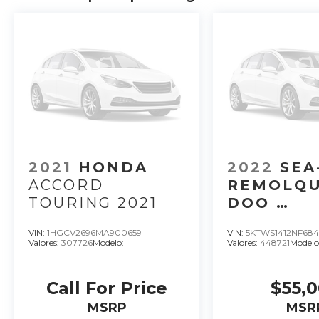
2021
HONDA
2022
SEA
ACCORD
REMOLQU
TOURING 2021
DOO
REMOLQU
VIN:
1HGCV2696MA900659
VIN:
5KTWS1412NF68
SEADOO M
Valores:
307726
Modelo:
Valores:
448721
Modelo
LATAM A 
Call For Price
$55,
MSRP
MSR