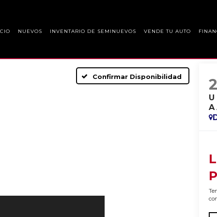
ICIO
NUEVOS
INVENTARIO DE SEMINUEVOS
VENDE TU AUTO
FINAN
Confirmar Disponibilidad
U
A
L
P
Ten
con