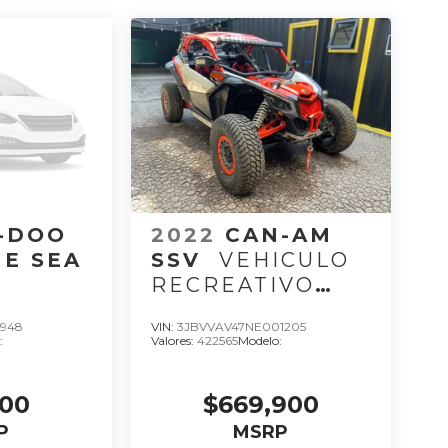
-DOO
2022
CAN-AM
E SEA
SSV
VEHICULO
RECREATIVO
E
MAV XRC 22, C 3,
4948
VIN:
3JBVVAV47NE001205
OVE I
CC 900, HP 200.
:
Valores:
422565
Modelo:
22
000
$669,900
P
MSRP