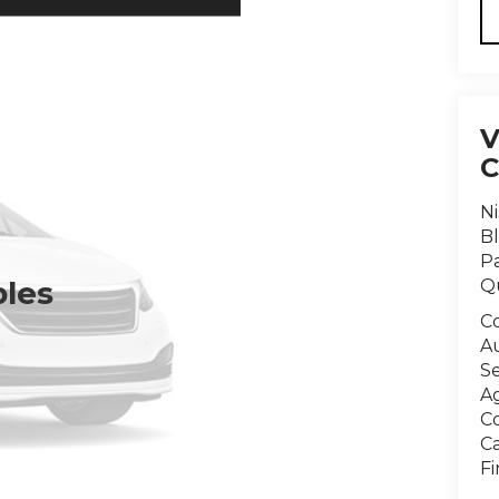
N
Bl
Pa
bles
Q
C
A
Se
A
C
Ca
F