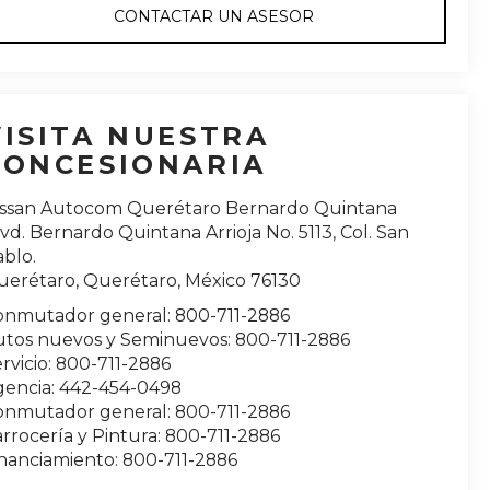
CONTACTAR UN ASESOR
VISITA NUESTRA
CONCESIONARIA
issan Autocom Querétaro Bernardo Quintana
vd. Bernardo Quintana Arrioja No. 5113, Col. San
blo.
uerétaro
,
Querétaro
, México
76130
onmutador general:
800-711-2886
utos nuevos y Seminuevos:
800-711-2886
rvicio:
800-711-2886
gencia:
442-454-0498
onmutador general:
800-711-2886
rrocería y Pintura:
800-711-2886
inanciamiento:
800-711-2886