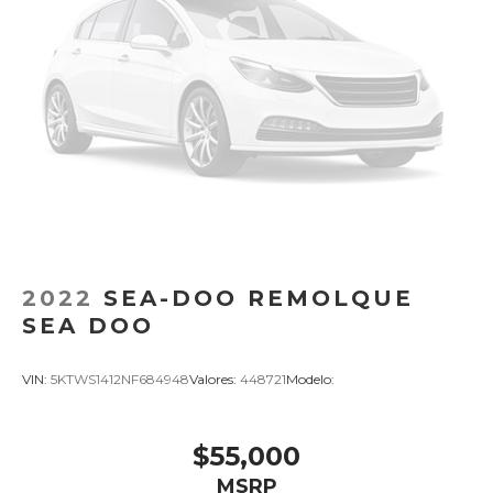
2022
SEA-DOO REMOLQUE
SEA DOO
VIN:
5KTWS1412NF684948
Valores:
448721
Modelo:
$55,000
MSRP