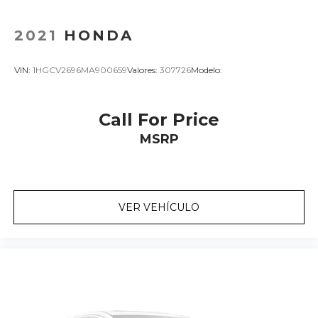
2021
HONDA
VIN:
1HGCV2696MA900659
Valores:
307726
Modelo:
Call For Price
MSRP
VER VEHÍCULO