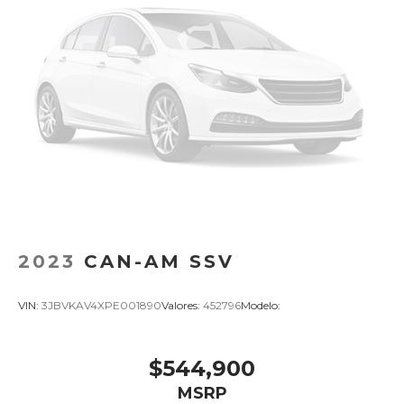
2023
CAN-AM SSV
VIN:
3JBVKAV4XPE001890
Valores:
452796
Modelo:
$544,900
MSRP