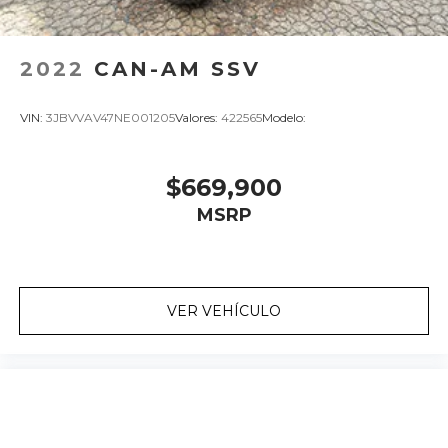
2022
CAN-AM SSV
VIN:
3JBVVAV47NE001205
Valores:
422565
Modelo:
$669,900
MSRP
VER VEHÍCULO