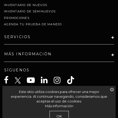
INVENTARIO DE NUEVOS
INVENTARIO DE SEMINUEVOS
PROMOCIONES
AGENDA TU PRUEBA DE MANEJO
SERVICIOS
MÁS INFORMACIÓN
SÍGUENOS
Este sitio utiliza cookies para ofrecer una mejor
CELTA SOLUCIONES SA PI DE CV
experiencia. Al continuar navegando, consideramos que
aceptas el uso de cookies.
Más información
| Grupo Autocom
|
Av Acueducto 95-int 201,
Morelia,
México,
México
58230
OK
| Llámanos:
800-711-2886
|
Contáctanos
|
Aviso de Privacidad
|
Mapa del sitio