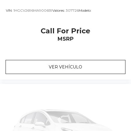
VIN:
1HGCV2696MA900659
Valores:
307726
Modelo:
Call For Price
MSRP
VER VEHÍCULO