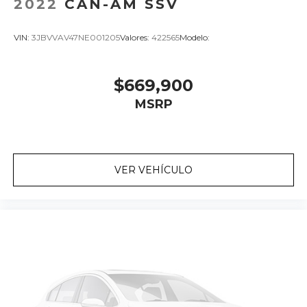
2022
CAN-AM SSV
VIN:
3JBVVAV47NE001205
Valores:
422565
Modelo:
$669,900
MSRP
VER VEHÍCULO