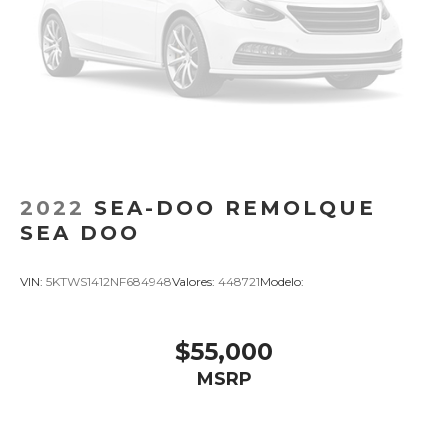
2022
SEA-DOO REMOLQUE
SEA DOO
VIN:
5KTWS1412NF684948
Valores:
448721
Modelo:
$55,000
MSRP