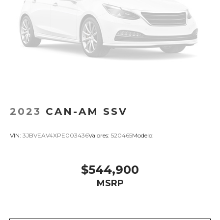
2023
CAN-AM SSV
VIN:
3JBVEAV4XPE003436
Valores:
520465
Modelo:
$544,900
MSRP