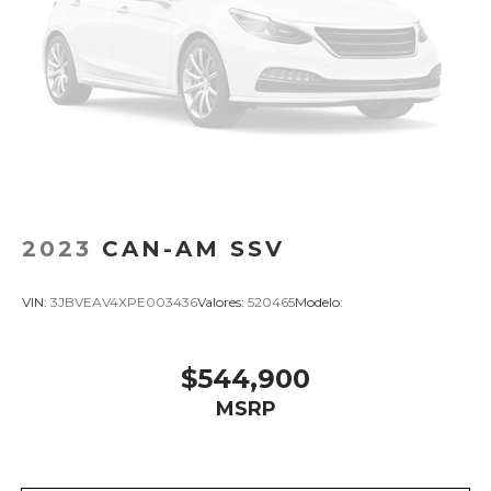
2023
CAN-AM SSV
VIN:
3JBVEAV4XPE003436
Valores:
520465
Modelo:
$544,900
MSRP