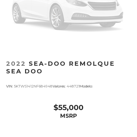
2022
SEA-DOO REMOLQUE
SEA DOO
VIN:
5KTWS1412NF684948
Valores:
448721
Modelo:
$55,000
MSRP