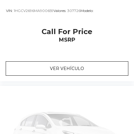
VIN:
1HGCV2696MA900659
Valores:
307726
Modelo:
Call For Price
MSRP
VER VEHÍCULO