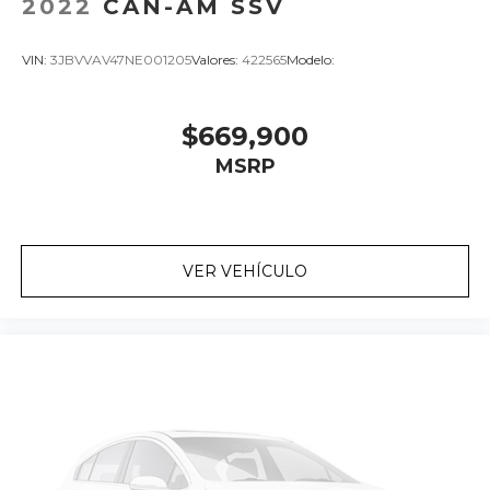
2022
CAN-AM SSV
VIN:
3JBVVAV47NE001205
Valores:
422565
Modelo:
$669,900
MSRP
VER VEHÍCULO