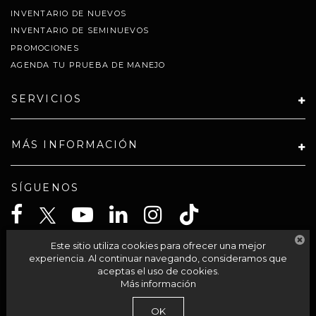
INVENTARIO DE NUEVOS
INVENTARIO DE SEMINUEVOS
PROMOCIONES
AGENDA TU PRUEBA DE MANEJO
SERVICIOS
MÁS INFORMACIÓN
SÍGUENOS
Este sitio utiliza cookies para ofrecer una mejor
CELTA SOLUCIONES SA PI DE CV
experiencia. Al continuar navegando, consideramos que
aceptas el uso de cookies.
Más información
| Grupo Autocom
|
Av Acueducto 95-int 201,
Morelia,
México,
México
58230
OK
| Llámanos:
800-711-2886
|
Contáctanos
|
Aviso de Privacidad
|
Mapa del sitio