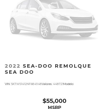
2022
SEA-DOO REMOLQUE
SEA DOO
VIN:
5KTWS1412NF684948
Valores:
448721
Modelo:
$55,000
MSRP