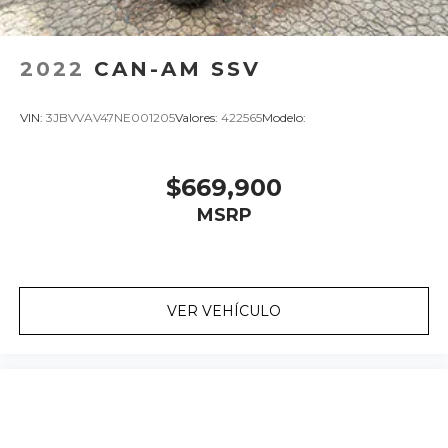
2022
CAN-AM SSV
VIN:
3JBVVAV47NE001205
Valores:
422565
Modelo:
$669,900
MSRP
VER VEHÍCULO