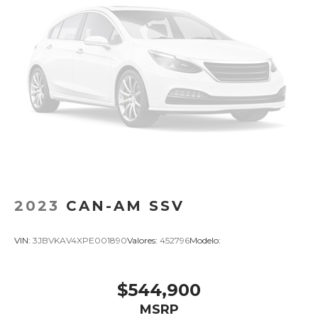
2023
CAN-AM SSV
VIN:
3JBVKAV4XPE001890
Valores:
452796
Modelo:
$544,900
MSRP