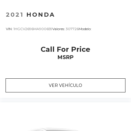
2021
HONDA
VIN:
1HGCV2696MA900659
Valores:
307726
Modelo:
Call For Price
MSRP
VER VEHÍCULO