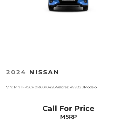
2024
NISSAN
VIN:
MNTFP5CP0R6010428
Valores:
499820
Modelo:
Call For Price
MSRP