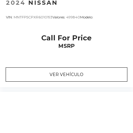
2024
NISSAN
VIN:
MNTFP5CPXR6010193
Valores:
499840
Modelo:
Call For Price
MSRP
VER VEHÍCULO