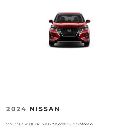
2024
NISSAN
VIN:
3N8CP5HEXRL591187
Valores:
521032
Modelo: