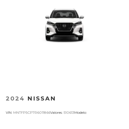
2024
NISSAN
VIN:
MNTFP5CP7R6011866
Valores:
510613
Modelo: