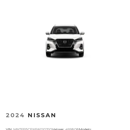
2024
NISSAN
VIN:
MNTFP5CPXR6010310
Valores:
499808
Modelo: