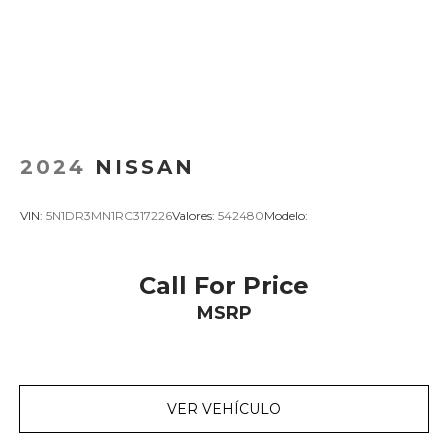
2024
NISSAN
VIN:
5N1DR3MN1RC317226
Valores:
542480
Modelo:
Call For Price
MSRP
VER VEHÍCULO