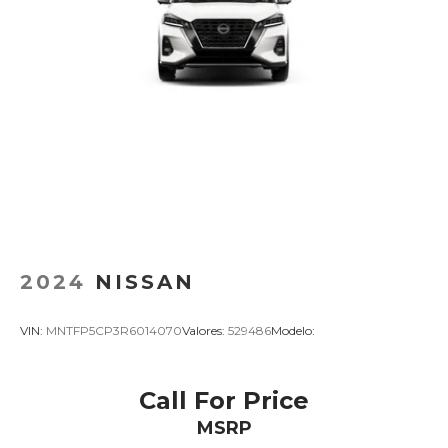
2024
NISSAN
VIN:
MNTFP5CP3R6014070
Valores:
529486
Modelo:
Call For Price
MSRP