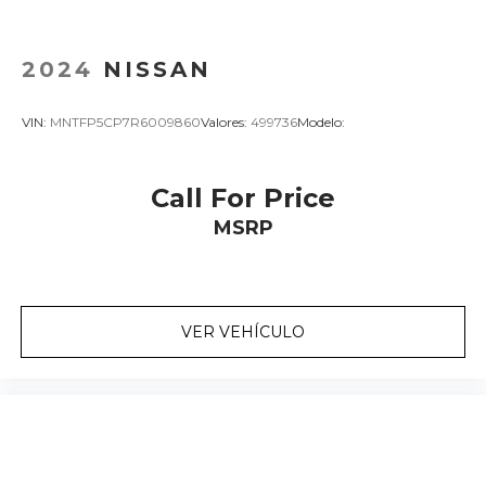
2024
NISSAN
VIN:
MNTFP5CP7R6009860
Valores:
499736
Modelo:
Call For Price
MSRP
VER VEHÍCULO