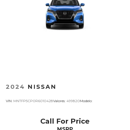
2024
NISSAN
VIN:
MNTFP5CP0R6010428
Valores:
499820
Modelo:
Call For Price
MSRP