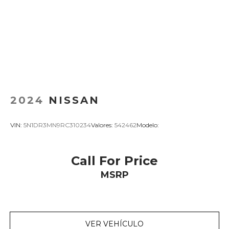
2024
NISSAN
VIN:
5N1DR3MN9RC310234
Valores:
542462
Modelo:
Call For Price
MSRP
VER VEHÍCULO