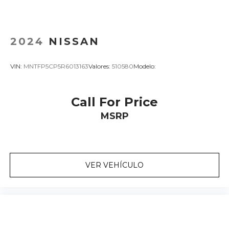
2024
NISSAN
VIN:
MNTFP5CP5R6013163
Valores:
510580
Modelo:
Call For Price
MSRP
VER VEHÍCULO