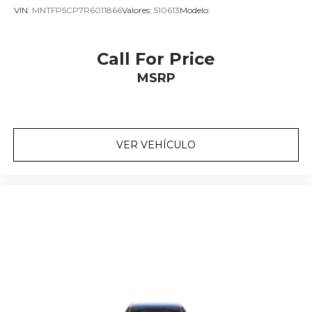
VIN:
MNTFP5CP7R6011866
Valores:
510613
Modelo:
Call For Price
MSRP
VER VEHÍCULO