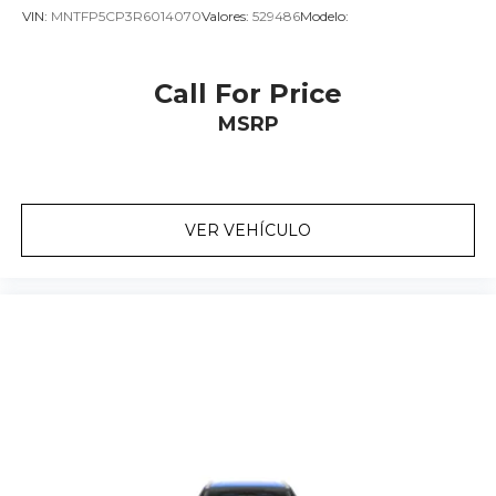
VIN:
MNTFP5CP3R6014070
Valores:
529486
Modelo:
Call For Price
MSRP
VER VEHÍCULO