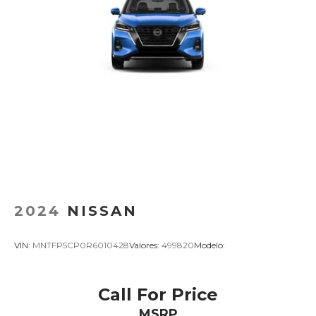
2024
NISSAN
VIN:
MNTFP5CP0R6010428
Valores:
499820
Modelo:
Call For Price
MSRP