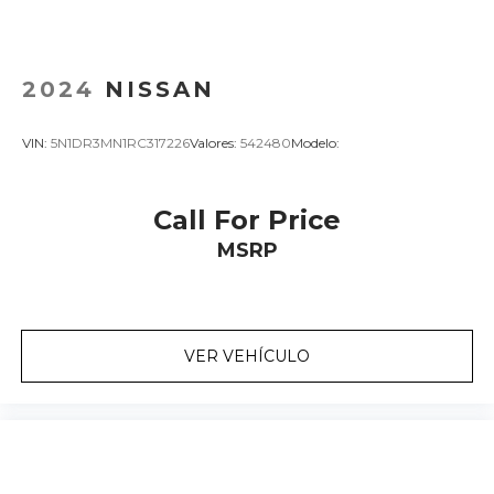
2024
NISSAN
VIN:
5N1DR3MN1RC317226
Valores:
542480
Modelo:
Call For Price
MSRP
VER VEHÍCULO