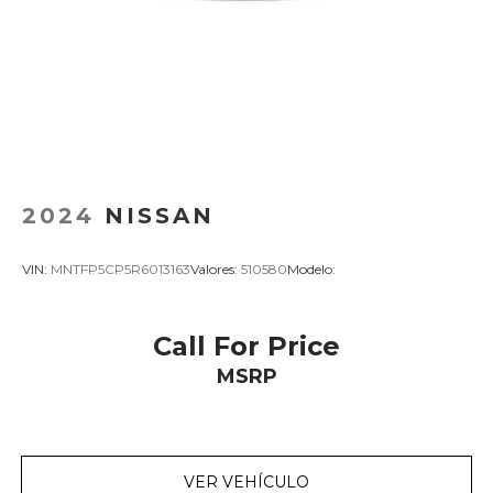
2024
NISSAN
VIN:
MNTFP5CP5R6013163
Valores:
510580
Modelo:
Call For Price
MSRP
VER VEHÍCULO