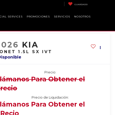
GUARDADO
CIAL SERVICES
PROMOCIONES
SERVICIOS
NOSOTROS
2026
KIA
ONET 1.5L SX IVT
Disponible
Precio:
lámanos Para Obtener el
recio
Precio de Liquidación:
lámanos Para Obtener el
Recio