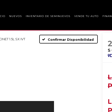
ICIO
NUEVOS
INVENTARIO DE SEMINUEVOS
VENDE TU AUTO
FINAN
ONET 1.5L SX IVT
Confirmar Disponibilidad
S
L
P
L
P