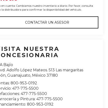
 en cuenta: Cambiamos nuestro inventario a diario. Por favor, consulta
 la distribuidora para confirmar la disponibilidad del vehículo.
CONTACTAR UN ASESOR
VISITA NUESTRA
CONCESIONARIA
A Bajío
vd. Adolfo López Mateos. 513 Las margaritas
eón
,
Guanajuato
, México
37180
entas:
800-953-0192
rvicio:
477-775-5500
efacciones:
477-775-5500
rrocería y Pintura:
477-775-5500
inanciamiento:
800-953-0192