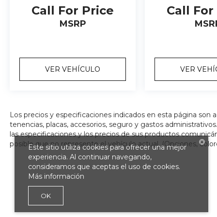
Call For Price
Call For
MSRP
MSR
VER VEHÍCULO
VER VEH
Los precios y especificaciones indicados en esta página son 
tenencias, placas, accesorios, seguro y gastos administrativ
las especificaciones y los precios de sus productos comunicánd
posible que no represente el vehículo actual. (Opciones, color
Este sitio utiliza cookies para ofrecer una mejor
experiencia. Al continuar navegando,
consideramos que aceptas el uso de cookies.
Más información
OK