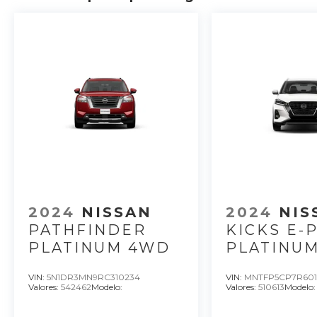
2024
NISSAN
2024
NI
PATHFINDER
KICKS E
PLATINUM 4WD
PLATINU
VIN:
5N1DR3MN9RC310234
VIN:
MNTFP5CP7R601
Valores:
542462
Modelo:
Valores:
510613
Modelo: