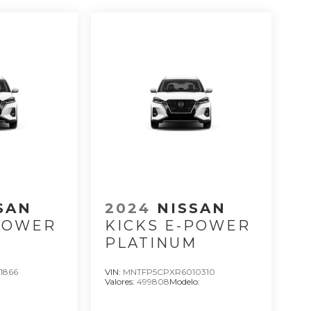
SSAN
2024
NISSAN
-POWER
KICKS E-POWER
M
PLATINUM
1866
VIN:
MNTFP5CPXR6010310
Valores:
499808
Modelo: