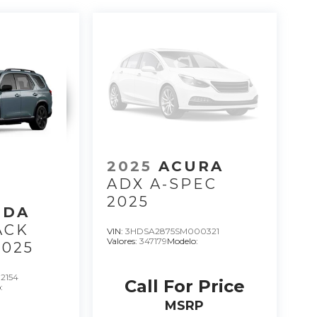
2025
ACURA
ADX A-SPEC
2025
NDA
ACK
VIN:
3HDSA2875SM000321
Valores:
347179
Modelo:
2025
2154
Call For Price
:
MSRP