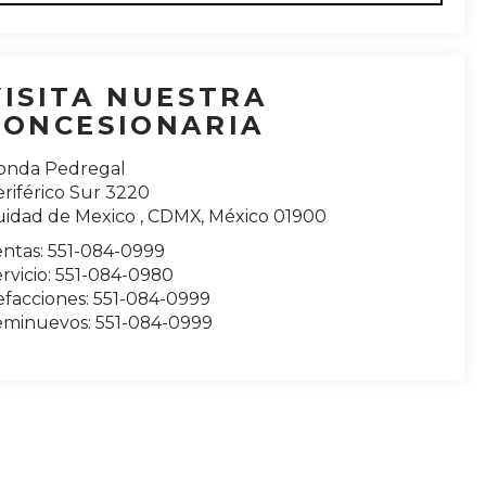
VISITA NUESTRA
CONCESIONARIA
onda Pedregal
riférico Sur 3220
uidad de Mexico
,
CDMX
, México
01900
entas:
551-084-0999
rvicio:
551-084-0980
efacciones:
551-084-0999
eminuevos:
551-084-0999