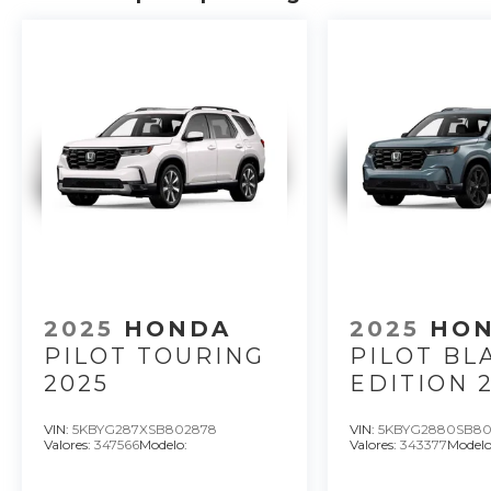
2025
HONDA
2025
HO
PILOT TOURING
PILOT BL
2025
EDITION 
VIN:
5KBYG287XSB802878
VIN:
5KBYG2880SB80
Valores:
347566
Modelo:
Valores:
343377
Modelo