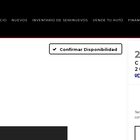
ICIO
NUEVOS
INVENTARIO DE SEMINUEVOS
VENDE TU AUTO
FINAN
Confirmar Disponibilidad
C
2
Ten
con