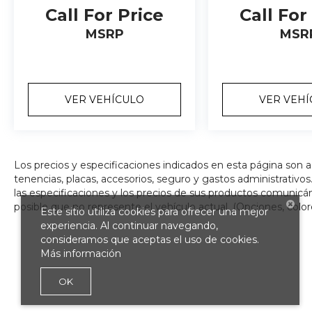
Call For Price
Call For
MSRP
MSR
VER VEHÍCULO
VER VEH
Los precios y especificaciones indicados en esta página son 
tenencias, placas, accesorios, seguro y gastos administrativ
las especificaciones y los precios de sus productos comunicánd
posible que no represente el vehículo actual. (Opciones, color
Este sitio utiliza cookies para ofrecer una mejor
experiencia. Al continuar navegando,
consideramos que aceptas el uso de cookies.
Más información
OK