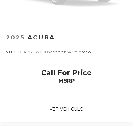
2025
ACURA
VIN:
3HDSA2875SM000321
Valores:
347179
Modelo:
Call For Price
MSRP
VER VEHÍCULO