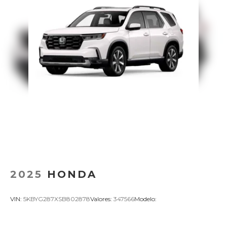
2025
HONDA
VIN:
5KBYG287XSB802878
Valores:
347566
Modelo: