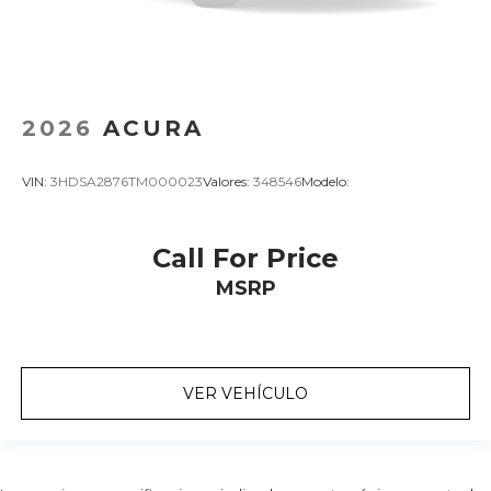
2026
ACURA
VIN:
3HDSA2876TM000023
Valores:
348546
Modelo:
Call For Price
MSRP
VER VEHÍCULO