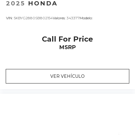
2025
HONDA
VIN:
5KBYG2880SB802154
Valores:
343377
Modelo:
Call For Price
MSRP
VER VEHÍCULO