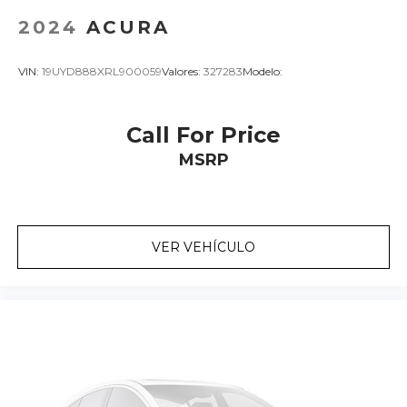
2024
ACURA
VIN:
19UYD888XRL900059
Valores:
327283
Modelo:
Call For Price
MSRP
VER VEHÍCULO