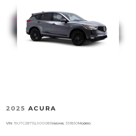
2025
ACURA
VIN:
19UTC2871SL900085
Valores:
331850
Modelo: