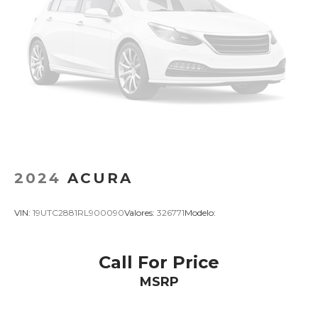
2024
ACURA
VIN:
19UTC2881RL900090
Valores:
326771
Modelo:
Call For Price
MSRP