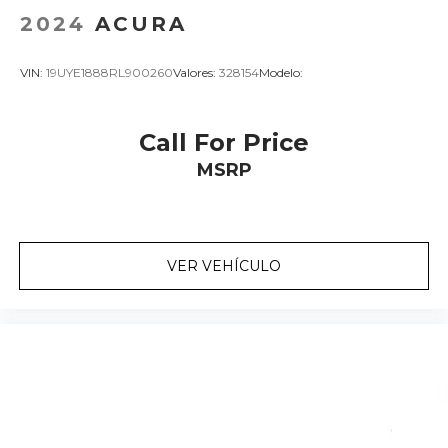
2024
ACURA
VIN:
19UYE1888RL900260
Valores:
328154
Modelo:
Call For Price
MSRP
VER VEHÍCULO