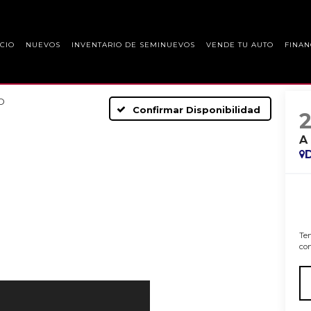
ICIO
NUEVOS
INVENTARIO DE SEMINUEVOS
VENDE TU AUTO
FINAN
D
Confirmar Disponibilidad
A
Ten
con