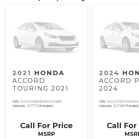
2021
HONDA
2024
HO
ACCORD
ACCORD 
TOURING 2021
2024
VIN:
1HGCV2696MA900659
VIN:
1HGCY1670RA90
Valores:
307726
Modelo:
Valores:
347687
Modelo
Call For Price
Call For
MSRP
MSR