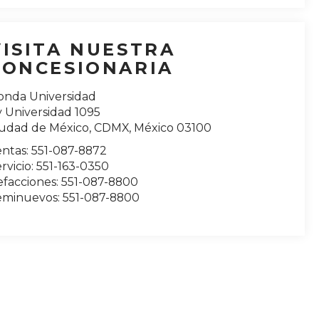
VISITA NUESTRA
CONCESIONARIA
onda Universidad
 Universidad 1095
iudad de México
,
CDMX
, México
03100
entas:
551-087-8872
rvicio:
551-163-0350
efacciones:
551-087-8800
eminuevos:
551-087-8800