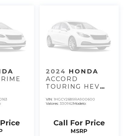
NDA
2024
HONDA
PRIME
ACCORD
TOURING HEV
2024
0163
VIN:
1HGCY2689RA900600
:
Valores:
330962
Modelo:
 Price
Call For Price
P
MSRP