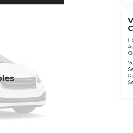
H
Av
C
V
Se
R
bles
S