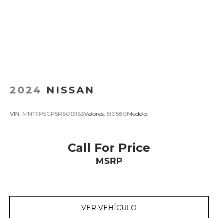
2024
NISSAN
VIN:
MNTFP5CP5R6013163
Valores:
510580
Modelo:
Call For Price
MSRP
VER VEHÍCULO