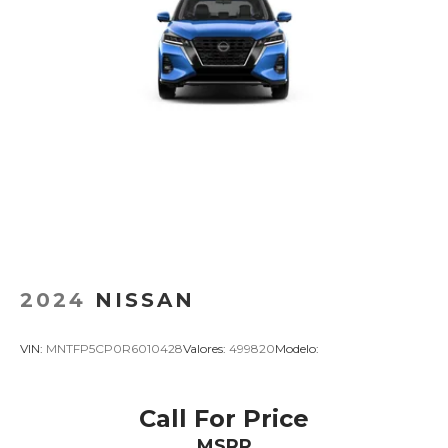
2024
NISSAN
VIN:
MNTFP5CP0R6010428
Valores:
499820
Modelo:
Call For Price
MSRP