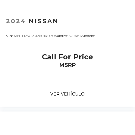
2024
NISSAN
VIN:
MNTFP5CP3R6014070
Valores:
529486
Modelo:
Call For Price
MSRP
VER VEHÍCULO